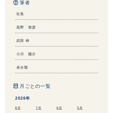
account_circle
筆者
社長
高野 智彦
武田 梓
小川 陽介
未分類
calendar_month
月ごとの一覧
2026年
8月
7月
6月
5月