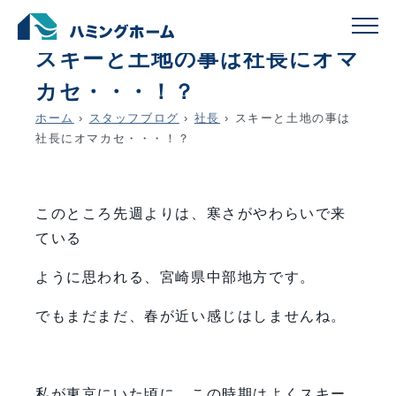
schedule
account_circle
2022.01.27
社長
スキーと土地の事は社長にオマ
カセ・・・！？
ホーム
›
スタッフブログ
›
社長
›
スキーと土地の事は
社長にオマカセ・・・！？
このところ先週よりは、寒さがやわらいで来
ている
ように思われる、宮崎県中部地方です。
でもまだまだ、春が近い感じはしませんね。
私が東京にいた頃に、この時期はよくスキー