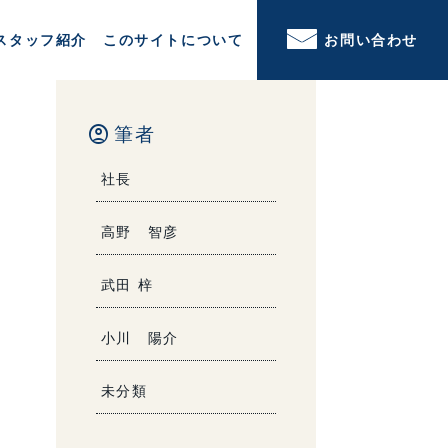
スタッフ紹介
このサイトについて
お問い合わせ
account_circle
筆者
社長
高野 智彦
武田 梓
小川 陽介
未分類