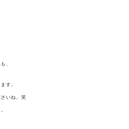
れも、
ります。
ださいね。笑
た。