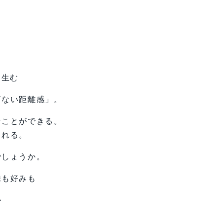
を生む
ぎない距離感」。
なことができる。
まれる。
でしょうか。
味も好みも
か