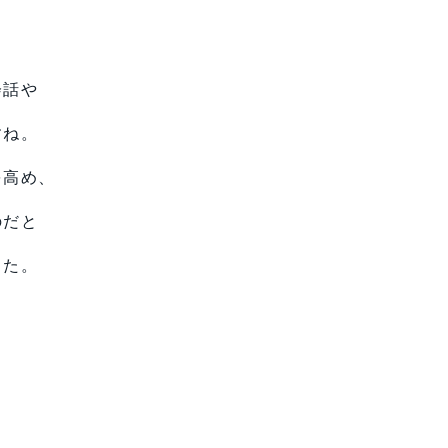
会話や
すね。
を高め、
のだと
した。
く