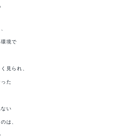
の
も、
い環境で
多く見られ、
なった
れない
るのは、
や