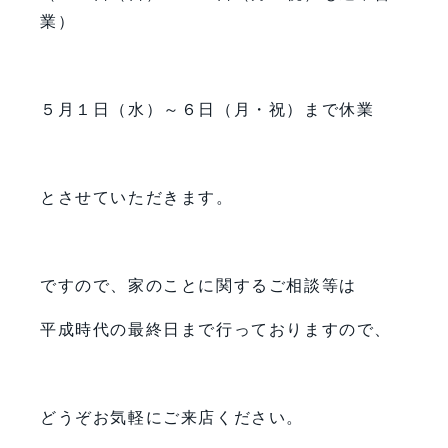
業）
５月１日（水）～６日（月・祝）まで休業
とさせていただきます。
ですので、家のことに関するご相談等は
平成時代の最終日まで行っておりますので、
どうぞお気軽にご来店ください。