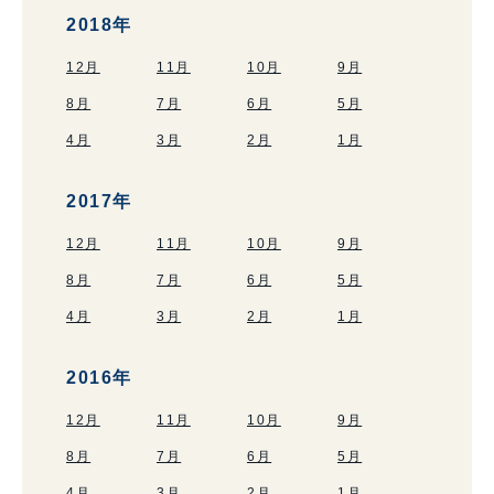
2018年
12月
11月
10月
9月
8月
7月
6月
5月
4月
3月
2月
1月
2017年
12月
11月
10月
9月
8月
7月
6月
5月
4月
3月
2月
1月
2016年
12月
11月
10月
9月
8月
7月
6月
5月
4月
3月
2月
1月