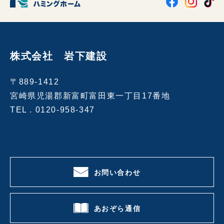
株式会社 岩下建設
〒889-1412
宮崎県児湯郡新富町富田東一丁目17番地
TEL .
0120-958-347
お問い合わせ
あおぞら通信