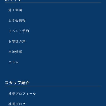
施工実績
見学会情報
イベント予約
お客様の声
土地情報
コラム
スタッフ紹介
社長プロフィール
社長ブログ