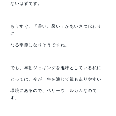
ないはずです。
もうすぐ、「暑い、暑い」があいさつ代わり
に
なる季節になりそうですね。
でも、早朝ジョギングを趣味としている私に
とっては、今が一年を通じて最も走りやすい
環境にあるので、ベリーウェルカムなので
す。