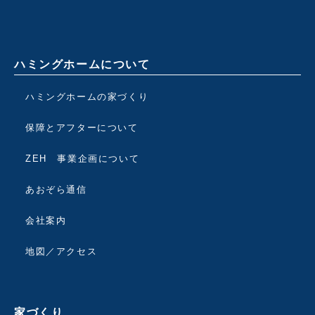
ハミングホームについて
ハミングホームの家づくり
保障とアフターについて
ZEH 事業企画について
あおぞら通信
会社案内
地図／アクセス
家づくり