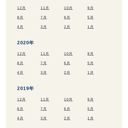
12月
11月
10月
9月
8月
7月
6月
5月
4月
3月
2月
1月
2020年
12月
11月
10月
9月
8月
7月
6月
5月
4月
3月
2月
1月
2019年
12月
11月
10月
9月
8月
7月
6月
5月
4月
3月
2月
1月