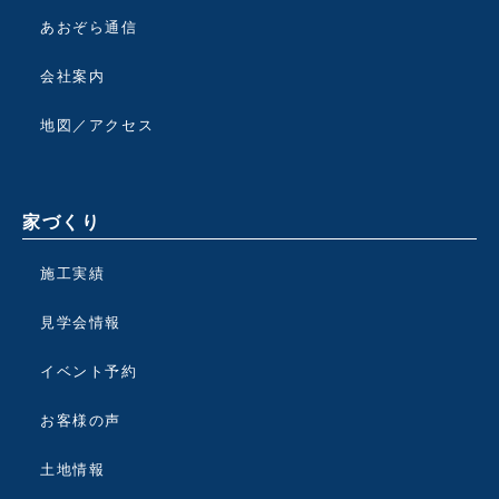
あおぞら通信
会社案内
地図／アクセス
家づくり
施工実績
見学会情報
イベント予約
お客様の声
土地情報