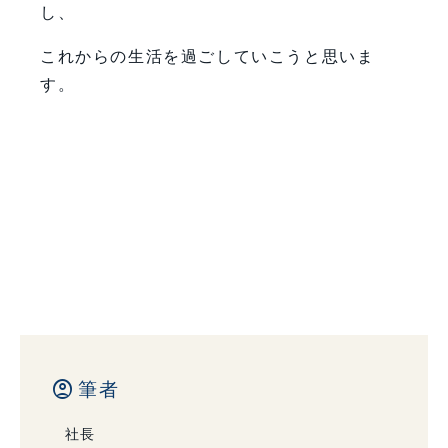
し、
これからの生活を過ごしていこうと思いま
す。
account_circle
筆者
社長