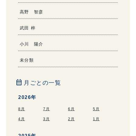
高野 智彦
武田 梓
小川 陽介
未分類
calendar_month
月ごとの一覧
2026年
8月
7月
6月
5月
4月
3月
2月
1月
2025年