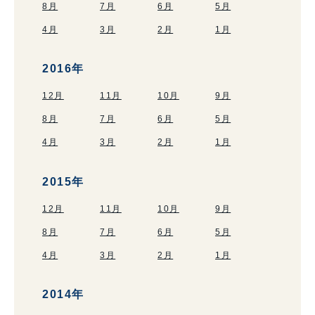
8月
7月
6月
5月
4月
3月
2月
1月
2016年
12月
11月
10月
9月
8月
7月
6月
5月
4月
3月
2月
1月
2015年
12月
11月
10月
9月
8月
7月
6月
5月
4月
3月
2月
1月
2014年