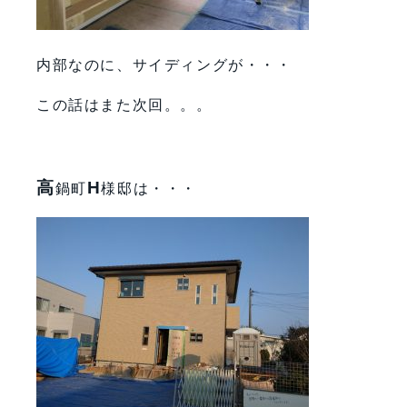
内部なのに、サイディングが・・・
この話はまた次回。。。
高
H
鍋町
様邸は・・・