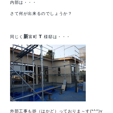
内部は・・・
さて何が出来るのでしょうか？
新
T
同じく
富町
様邸は・・・
外部工事も捗（はかど）っておりま～す(*^^)v