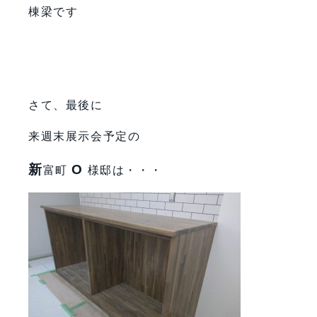
棟梁です
さて、最後に
来週末展示会予定の
新
O
富町
様邸は・・・