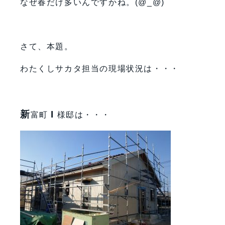
なぜ春だけ多いんですかね。(@_@)
さて、本題。
わたくしサカタ担当の現場状況は・・・
新
I
富町
様邸は・・・