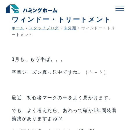
schedule
account_circle
2019.03.15
未分類
ウィンドー・トリートメント
ホーム
›
スタッフブログ
›
未分類
›
ウィンドー・トリ
ートメント
3月も、もう半ば。。。
卒業シーズン真っ只中ですね。（＾－＾）
最近、初心者マークの車をよく見かけます。
でも、よく考えたら、あれって確か1年間装着
義務がありますよね!?