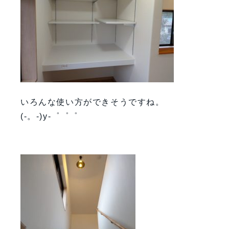
いろんな使い方ができそうですね。
(-。-)y-゜゜゜