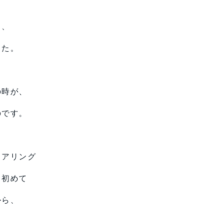
と、
した。
の時が、
のです。
ヒアリング
て初めて
から、