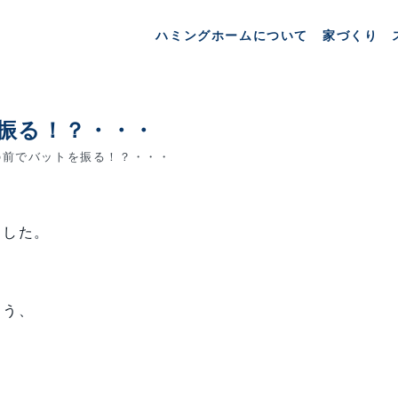
ハミングホームについて
家づくり
振る！？・・・
前でバットを振る！？・・・
ました。
もう、
。