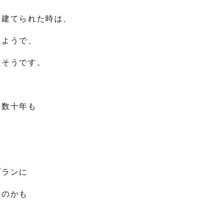
を建てられた時は、
たようで、
たそうです。
を数十年も
、
プランに
たのかも