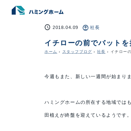
schedule
account_circle
2018.04.09
社長
イチローの前でバットを
ホーム
›
スタッフブログ
›
社長
›
イチローの
今週もまた、新しい一週間が始まり
ハミングホームの所在する地域では
田植えが終盤を迎えているようです