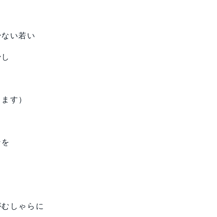
少ない若い
少し
ります）
ンを
がむしゃらに