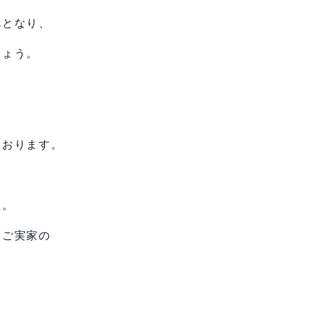
んとなり、
しょう。
、
ております。
た。
、ご実家の