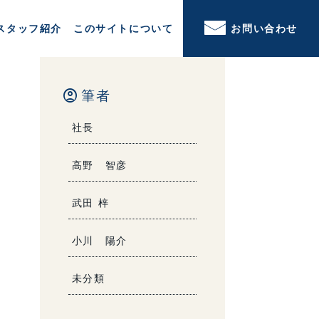
スタッフ紹介
このサイトについて
お問い合わせ
account_circle
筆者
社長
高野 智彦
武田 梓
小川 陽介
未分類