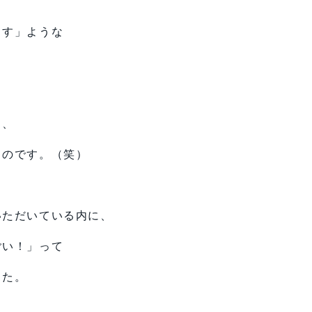
出す」ような
ら、
ものです。（笑）
いただいている内に、
ごい！」って
した。