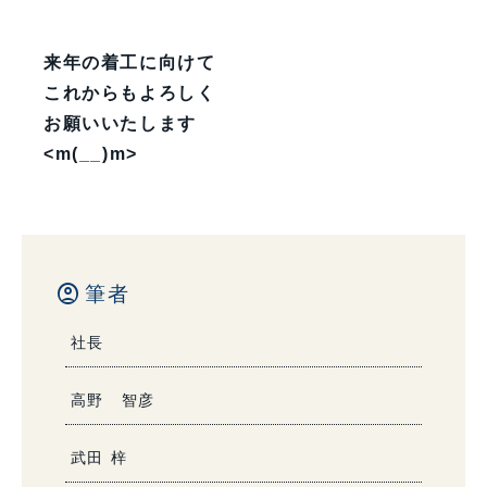
来年の着工に向けて
これからもよろしく
お願いいたします
<m(__)m>
account_circle
筆者
社長
高野 智彦
武田 梓