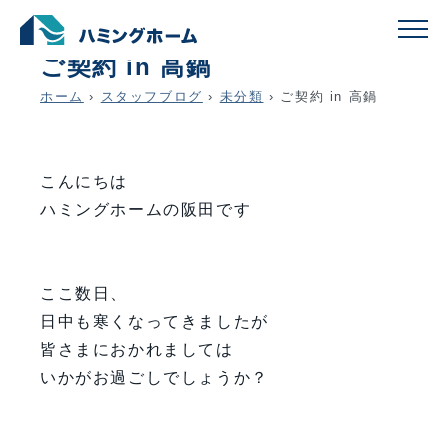
schedule
account_circle
2024.12.15
未分類
ご契約 in 高鍋
ホーム
›
スタッフブログ
›
未分類
›
ご契約 in 高鍋
こんにちは
ハミングホームの阪田です
ここ数日、
日中も寒くなってきましたが
皆さまにおかれましては
いかがお過ごしでしょうか？