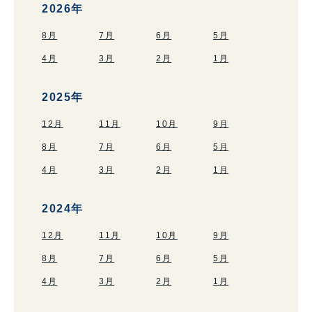
2026年
8月
7月
6月
5月
4月
3月
2月
1月
2025年
12月
11月
10月
9月
8月
7月
6月
5月
4月
3月
2月
1月
2024年
12月
11月
10月
9月
8月
7月
6月
5月
4月
3月
2月
1月