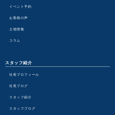
イベント予約
お客様の声
土地情報
コラム
スタッフ紹介
社長プロフィール
社長ブログ
スタッフ紹介
スタッフブログ