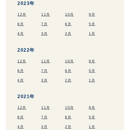
2023年
12月
11月
10月
9月
8月
7月
6月
5月
4月
3月
2月
1月
2022年
12月
11月
10月
9月
8月
7月
6月
5月
4月
3月
2月
1月
2021年
12月
11月
10月
9月
8月
7月
6月
5月
4月
3月
2月
1月