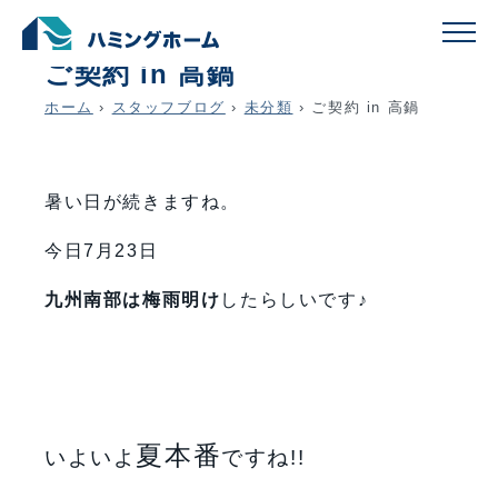
schedule
account_circle
2023.07.23
未分類
ご契約 in 高鍋
ホーム
›
スタッフブログ
›
未分類
›
ご契約 in 高鍋
暑い日が続きますね。
今日7月23日
九州南部は梅雨明け
したらしいです♪
夏本番
いよいよ
ですね!!