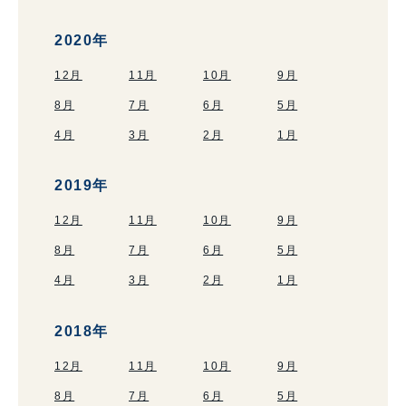
2020年
12月
11月
10月
9月
8月
7月
6月
5月
4月
3月
2月
1月
2019年
12月
11月
10月
9月
8月
7月
6月
5月
4月
3月
2月
1月
2018年
12月
11月
10月
9月
8月
7月
6月
5月