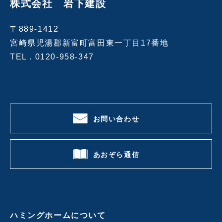
株式会社 岩下建設
〒889-1412
宮崎県児湯郡新富町富田東一丁目17番地
TEL .
0120-958-347
お問い合わせ
あおぞら通信
ハミングホームについて