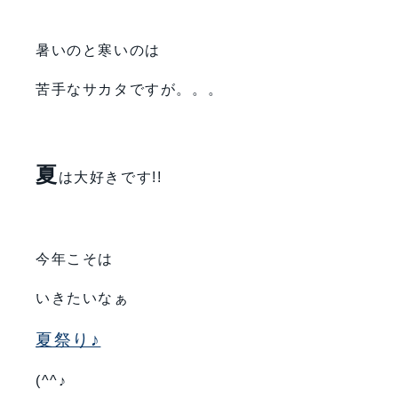
暑いのと寒いのは
苦手なサカタですが。。。
夏
は大好きです!!
今年こそは
いきたいなぁ
夏祭り♪
(^^♪