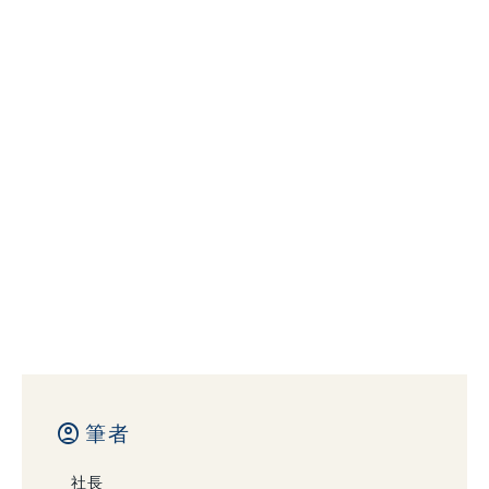
account_circle
筆者
社長