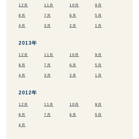
12月
11月
10月
9月
8月
7月
6月
5月
4月
3月
2月
1月
2013年
12月
11月
10月
9月
8月
7月
6月
5月
4月
3月
2月
1月
2012年
12月
11月
10月
9月
8月
7月
6月
5月
4月