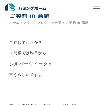
schedule
account_circle
2021.09.19
未分類
ご契約 in 高鍋
ホーム
›
スタッフブログ
›
未分類
›
ご契約 in 高鍋
ご存じでしたか？
世間様では昨日から
シルバーウイーク
と
言うらしいですよ。