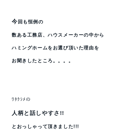
今
回も恒例の
数ある工務店、ハウスメーカーの中から
ハミングホームをお選び頂いた理由を
お聞きしたところ。。。。
ﾜﾀｸｼﾒの
人柄と話しやすさ!!
とおっしゃって頂きました!!!