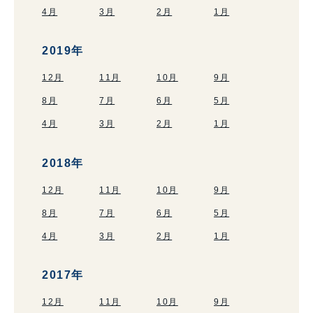
4月
3月
2月
1月
2019年
12月
11月
10月
9月
8月
7月
6月
5月
4月
3月
2月
1月
2018年
12月
11月
10月
9月
8月
7月
6月
5月
4月
3月
2月
1月
2017年
12月
11月
10月
9月