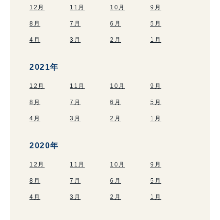
12月
11月
10月
9月
8月
7月
6月
5月
4月
3月
2月
1月
2021年
12月
11月
10月
9月
8月
7月
6月
5月
4月
3月
2月
1月
2020年
12月
11月
10月
9月
8月
7月
6月
5月
4月
3月
2月
1月