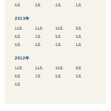
4月
3月
2月
1月
2013年
12月
11月
10月
9月
8月
7月
6月
5月
4月
3月
2月
1月
2012年
12月
11月
10月
9月
8月
7月
6月
5月
4月