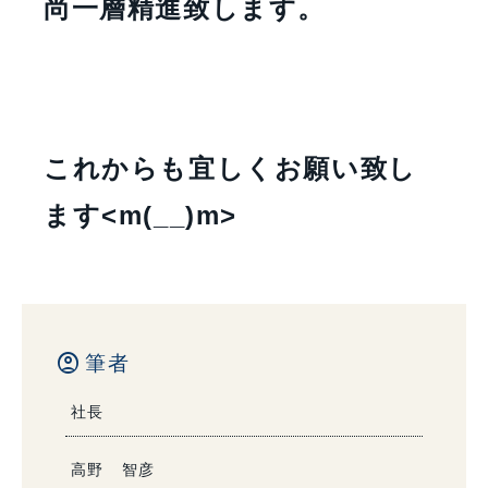
尚一層精進致します。
これからも宜しくお願い致し
ます<m(__)m>
account_circle
筆者
社長
高野 智彦