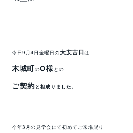
大安吉日
今日9月4日金曜日の
は
木城町
O様
の
との
ご契約
と相成りました。
今年3月の見学会にて初めてご来場賜り