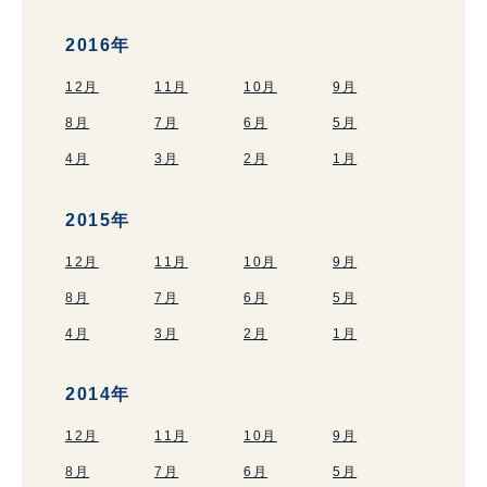
2016年
12月
11月
10月
9月
8月
7月
6月
5月
4月
3月
2月
1月
2015年
12月
11月
10月
9月
8月
7月
6月
5月
4月
3月
2月
1月
2014年
12月
11月
10月
9月
8月
7月
6月
5月