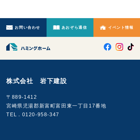
お問い合わせ
あおぞら通信
イベント情報
株式会社 岩下建設
〒889-1412
宮崎県児湯郡新富町富田東一丁目17番地
TEL .
0120-958-347