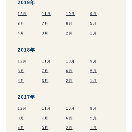
2019年
12月
11月
10月
9月
8月
7月
6月
5月
4月
3月
2月
1月
2018年
12月
11月
10月
9月
8月
7月
6月
5月
4月
3月
2月
1月
2017年
12月
11月
10月
9月
8月
7月
6月
5月
4月
3月
2月
1月