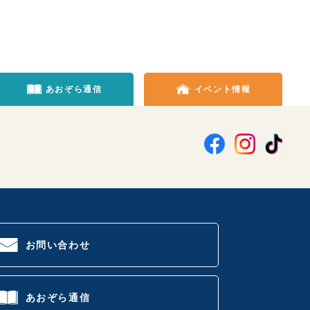
あおぞら通信
イベント情報
お問い合わせ
あおぞら通信