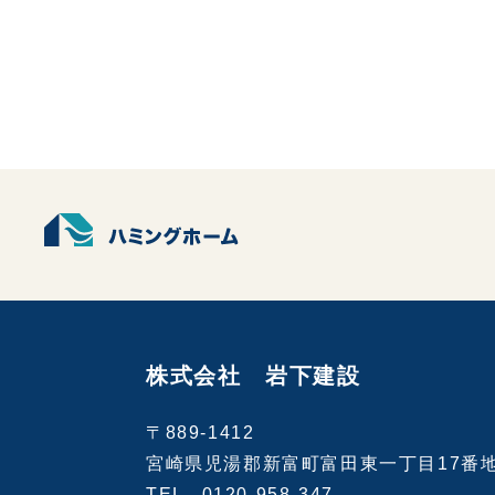
株式会社 岩下建設
〒889-1412
宮崎県児湯郡新富町富田東一丁目17番
TEL .
0120-958-347