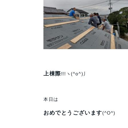
上棟際
!!!ヽ(^o^)丿
本日は
おめでとうございます
(^O^)