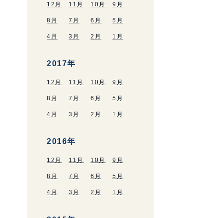
12月
11月
10月
9月
8月
7月
6月
5月
4月
3月
2月
1月
2017年
12月
11月
10月
9月
8月
7月
6月
5月
4月
3月
2月
1月
2016年
12月
11月
10月
9月
8月
7月
6月
5月
4月
3月
2月
1月