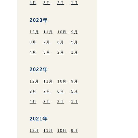
4月
3月
2月
1月
2023年
12月
11月
10月
9月
8月
7月
6月
5月
4月
3月
2月
1月
2022年
12月
11月
10月
9月
8月
7月
6月
5月
4月
3月
2月
1月
2021年
12月
11月
10月
9月