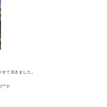
させて頂きました。
!(^^)!
。