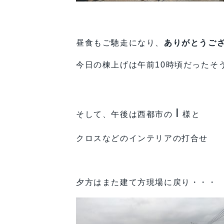
昼食もご馳走になり、
ありがとうご
今日の棟上げは午前10時頃だったそうです
I
そして、午後は西都市の
様と
クロスなどのインテリアの打合せ
夕方はまた建て方現場に戻り・・・