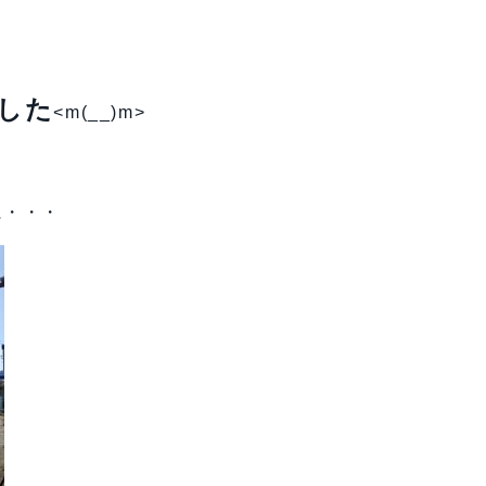
した
<m(__)m>
に・・・