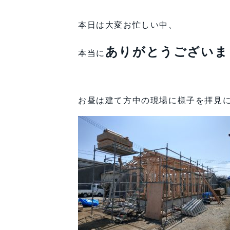
本日は大変お忙しい中、
ありがとうございま
本当に
お昼は建て方中の現場に様子を拝見