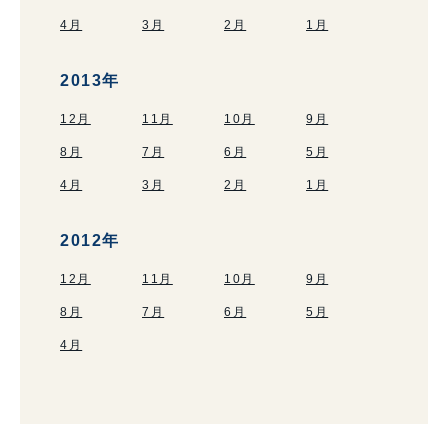
4月
3月
2月
1月
2013年
12月
11月
10月
9月
8月
7月
6月
5月
4月
3月
2月
1月
2012年
12月
11月
10月
9月
8月
7月
6月
5月
4月