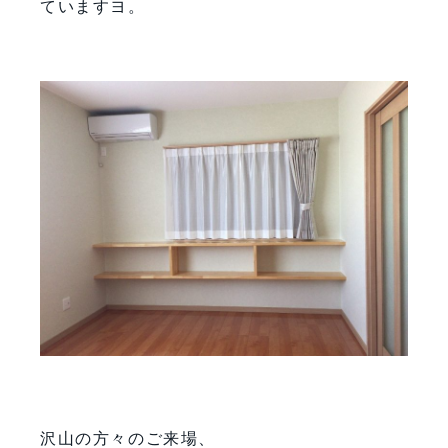
ていますヨ。
沢山の方々のご来場、