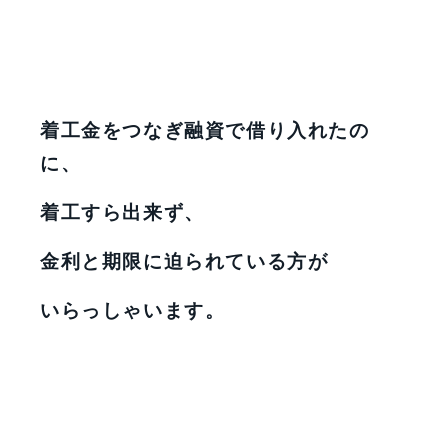
着工金をつなぎ融資で借り入れたの
に、
着工すら出来ず、
金利と期限に迫られている方が
いらっしゃいます。