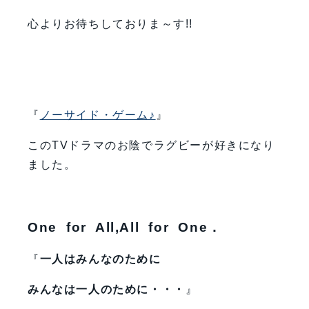
心よりお待ちしておりま～す!!
『
ノーサイド・ゲーム♪
』
このTVドラマのお陰でラグビーが好きになり
ました。
One for All,All for One．
『
一人はみんなのために
みんなは一人のために・・・
』