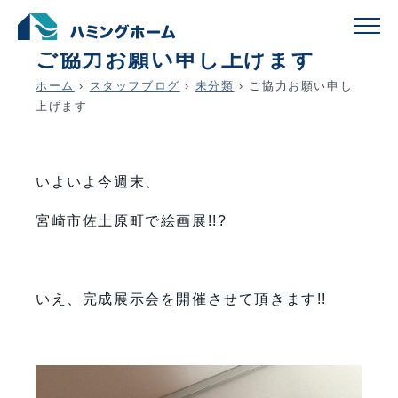
schedule
account_circle
2019.09.24
未分類
ご協力お願い申し上げます
ホーム
›
スタッフブログ
›
未分類
›
ご協力お願い申し
上げます
いよいよ今週末、
宮崎市佐土原町で絵画展!!?
いえ、完成展示会を開催させて頂きます!!