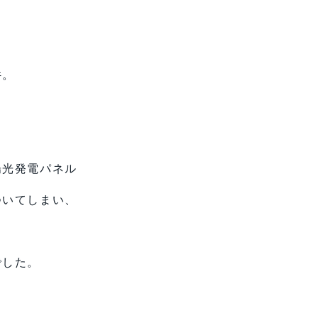
件。
陽光発電パネル
ついてしまい、
でした。