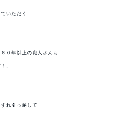
せていただく
、６０年以上の職人さんも
だ！」
いずれ引っ越して