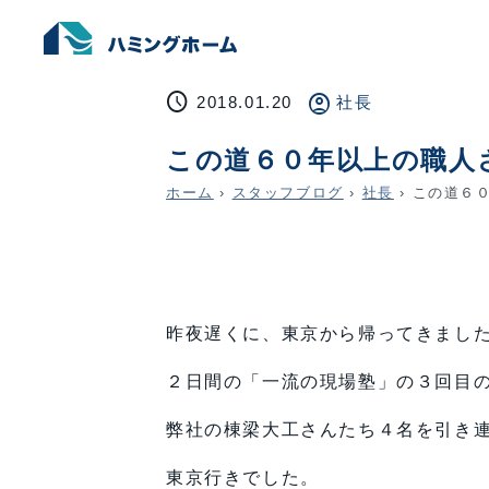
schedule
account_circle
2018.01.20
社長
この道６０年以上の職人
ホーム
›
スタッフブログ
›
社長
›
この道６０
昨夜遅くに、東京から帰ってきまし
２日間の「一流の現場塾」の３回目
弊社の棟梁大工さんたち４名を引き
東京行きでした。