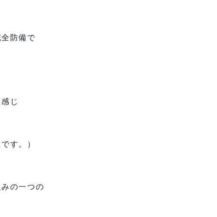
完全防備で
た感じ
たです。）
組みの一つの