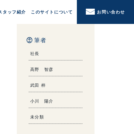
スタッフ紹介
このサイトについて
お問い合わせ
account_circle
筆者
社長
高野 智彦
武田 梓
小川 陽介
未分類