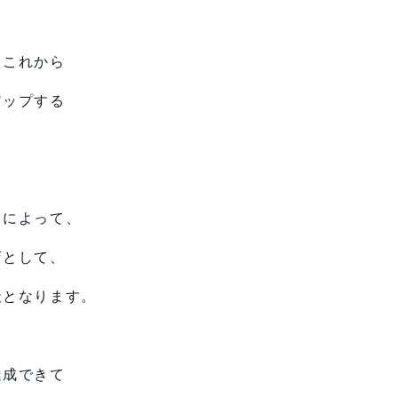
、これから
アップする
とによって、
店として、
社となります。
達成できて