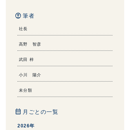
account_circle
筆者
社長
高野 智彦
武田 梓
小川 陽介
未分類
calendar_month
月ごとの一覧
2026年