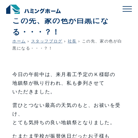
schedule
account_circle
2026.05.15
社長
この先、家の色が白黒にな
る・・・？！
ホーム
›
スタッフブログ
›
社長
›
この先、家の色が白
黒になる・・・？！
今日の午前中は、来月着工予定のＫ様邸の
地鎮祭が執り行われ、私も参列させて
いただきました。
雲ひとつない最高の天気のもと、お祓いを受
け、
とても気持ちの良い地鎮祭となりました。
たまたま学校が振替休日だったお子様も