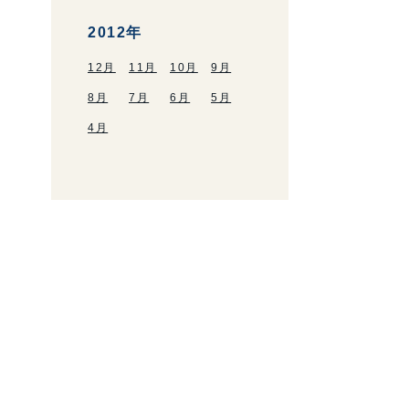
2012年
12月
11月
10月
9月
8月
7月
6月
5月
4月