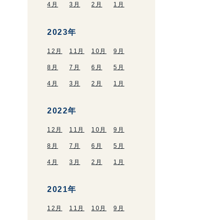
4月
3月
2月
1月
2023年
12月
11月
10月
9月
8月
7月
6月
5月
4月
3月
2月
1月
2022年
12月
11月
10月
9月
8月
7月
6月
5月
4月
3月
2月
1月
2021年
12月
11月
10月
9月