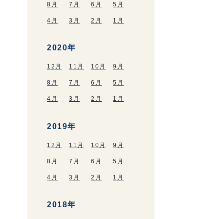
8月
7月
6月
5月
4月
3月
2月
1月
2020年
12月
11月
10月
9月
8月
7月
6月
5月
4月
3月
2月
1月
2019年
12月
11月
10月
9月
8月
7月
6月
5月
4月
3月
2月
1月
2018年