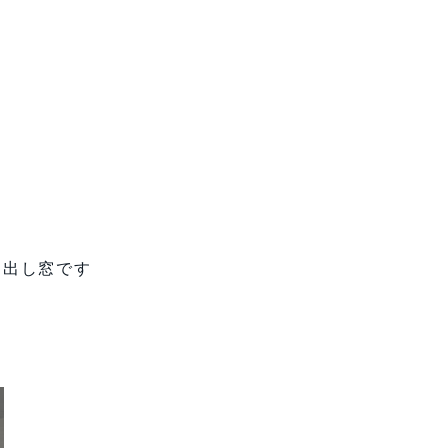
り出し窓です