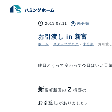
schedule
account_circle
2019.03.11
未分類
お引渡し in 新富
ホーム
›
スタッフブログ
›
未分類
›
お引渡し 
昨日とうって変わって今日はいい天
新
Z
富町新田の
様邸の
お引渡し
がありました♪