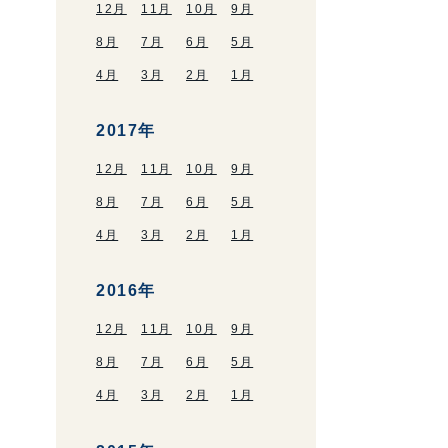
12月
11月
10月
9月
8月
7月
6月
5月
4月
3月
2月
1月
2017年
12月
11月
10月
9月
8月
7月
6月
5月
4月
3月
2月
1月
2016年
12月
11月
10月
9月
8月
7月
6月
5月
4月
3月
2月
1月