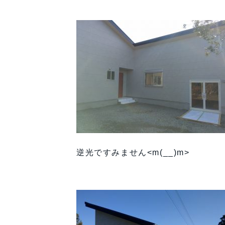
逆光ですみません<m(__)m>