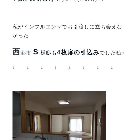
私がインフルエンザでお引渡しに立ち会えな
かった
西
S
4枚扉の引込み
都市
様邸も
でしたね♪
↓ ↓ ↓ ↓ ↓ ↓ ↓ ↓