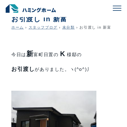
schedule
account_circle
2019.03.10
未分類
お引渡し in 新富
ホーム
›
スタッフブログ
›
未分類
›
お引渡し in 新富
新
K
今日は
富町日置の
様邸の
お引渡し
がありました。ヽ(^o^)丿