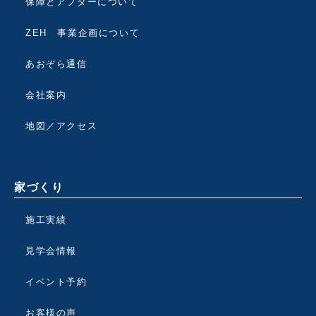
保障とアフターについて
ZEH 事業企画について
あおぞら通信
会社案内
地図／アクセス
家づくり
施工実績
見学会情報
イベント予約
お客様の声