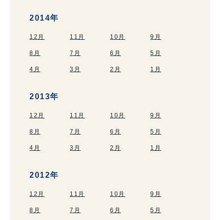
2014年
12月
11月
10月
9月
8月
7月
6月
5月
4月
3月
2月
1月
2013年
12月
11月
10月
9月
8月
7月
6月
5月
4月
3月
2月
1月
2012年
12月
11月
10月
9月
8月
7月
6月
5月