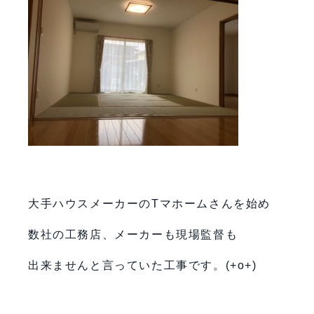
大手ハウスメーカーのTマホームさんを始め
数社の工務店、メーカーも現場監督も
出来ませんと言っていた工事です。(+o+)