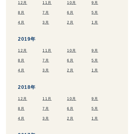
12月
11月
10月
9月
8月
7月
6月
5月
4月
3月
2月
1月
2019年
12月
11月
10月
9月
8月
7月
6月
5月
4月
3月
2月
1月
2018年
12月
11月
10月
9月
8月
7月
6月
5月
4月
3月
2月
1月