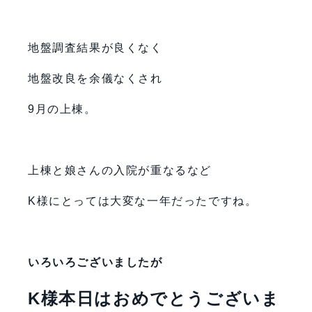
地盤調査結果が良くなく
地盤改良を余儀なくされ
9月の上棟。
上棟と娘さんの入院が重なるなど
K様にとっては大変な一年だったですね。
いろいろございましたが
K様本日はおめでとうございま