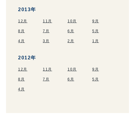
2013年
12月
11月
10月
9月
8月
7月
6月
5月
4月
3月
2月
1月
2012年
12月
11月
10月
9月
8月
7月
6月
5月
4月