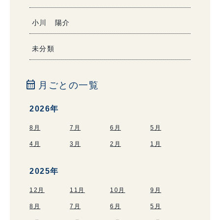
小川 陽介
未分類
calendar_month
月ごとの一覧
2026年
8月
7月
6月
5月
4月
3月
2月
1月
2025年
12月
11月
10月
9月
8月
7月
6月
5月