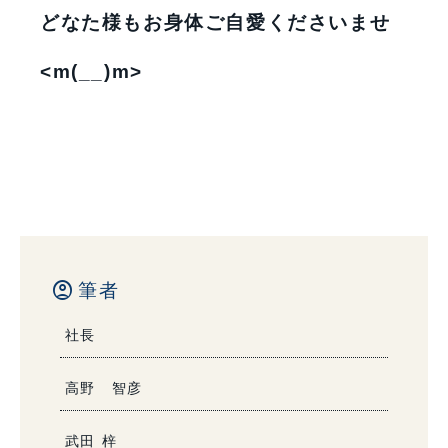
どなた様もお身体ご自愛くださいませ
<m(__)m>
account_circle
筆者
社長
高野 智彦
武田 梓