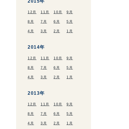
2015年
12月
11月
10月
9月
8月
7月
6月
5月
4月
3月
2月
1月
2014年
12月
11月
10月
9月
8月
7月
6月
5月
4月
3月
2月
1月
2013年
12月
11月
10月
9月
8月
7月
6月
5月
4月
3月
2月
1月