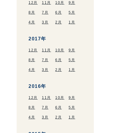
12月
11月
10月
9月
8月
7月
6月
5月
4月
3月
2月
1月
2017年
12月
11月
10月
9月
8月
7月
6月
5月
4月
3月
2月
1月
2016年
12月
11月
10月
9月
8月
7月
6月
5月
4月
3月
2月
1月