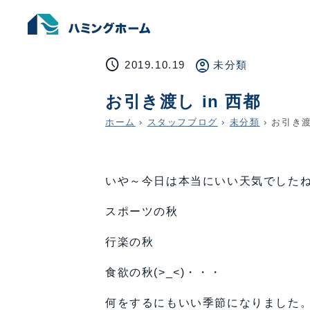
schedule
account_circle
2019.10.19
未分類
お引き渡し in 西都
ホーム
›
スタッフブログ
›
未分類
›
お引き渡し
いや～今日は本当にいい天気でしたね
スポーツの秋
行楽の秋
食欲の秋(>_<)・・・
何をするにもいい季節になりました。!(