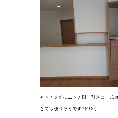
キッチン前にニッチ棚・引き出し式台
とても便利そうです!!(^O^)