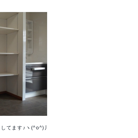
てます♪ヽ(^o^)丿