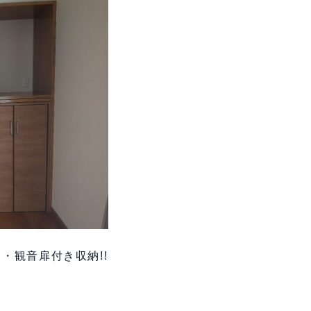
・観音扉付き収納!!