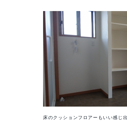
床のクッションフロアーもいい感じ出し