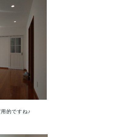
用的ですね♪