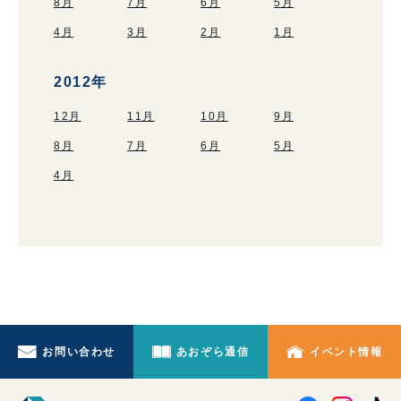
8月
7月
6月
5月
4月
3月
2月
1月
2012年
12月
11月
10月
9月
8月
7月
6月
5月
4月
お問い合わせ
あおぞら通信
イベント情報