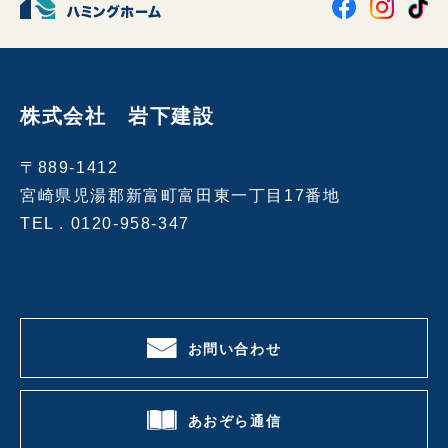
株式会社 岩下建設
〒889-1412
宮崎県児湯郡新富町富田東一丁目17番地
TEL .
0120-958-347
お問い合わせ
あおぞら通信