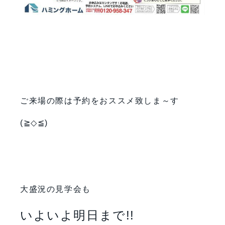
ご来場の際は予約をおススメ致しま～す
(≧◇≦)
大盛況の見学会も
いよいよ明日まで!!