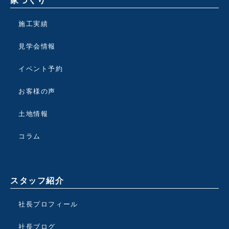
家づくり
施工実績
見学会情報
イベント予約
お客様の声
土地情報
コラム
スタッフ紹介
社長プロフィール
社長ブログ