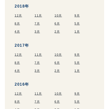
2018年
12月
11月
10月
9月
8月
7月
6月
5月
4月
3月
2月
1月
2017年
12月
11月
10月
9月
8月
7月
6月
5月
4月
3月
2月
1月
2016年
12月
11月
10月
9月
8月
7月
6月
5月