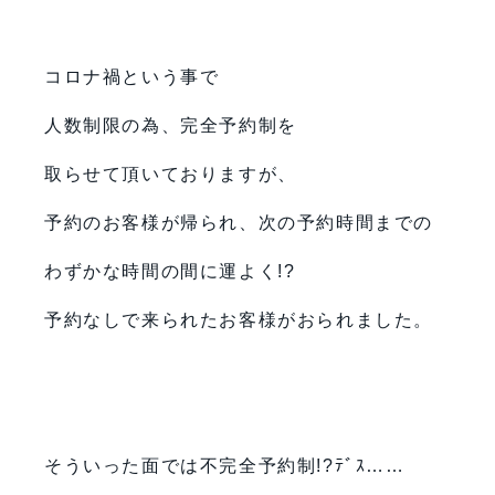
コロナ禍という事で
人数制限の為、完全予約制を
取らせて頂いておりますが、
予約のお客様が帰られ、次の予約時間までの
わずかな時間の間に運よく!?
予約なしで来られたお客様がおられました。
そういった面では不完全予約制!?ﾃﾞｽ……