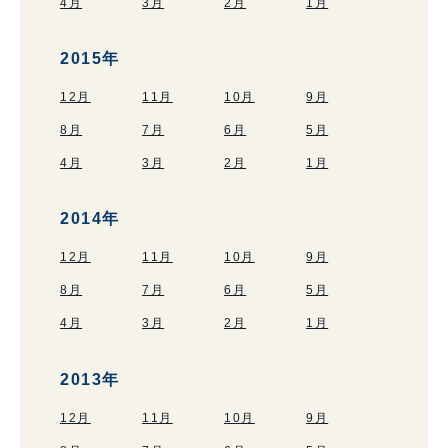
4月
3月
2月
1月
2015年
12月
11月
10月
9月
8月
7月
6月
5月
4月
3月
2月
1月
2014年
12月
11月
10月
9月
8月
7月
6月
5月
4月
3月
2月
1月
2013年
12月
11月
10月
9月