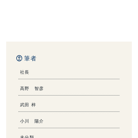
account_circle
筆者
社長
高野 智彦
武田 梓
小川 陽介
未分類