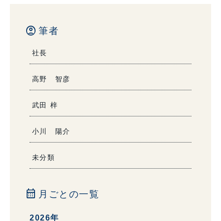
account_circle
筆者
社長
高野 智彦
武田 梓
小川 陽介
未分類
calendar_month
月ごとの一覧
2026年