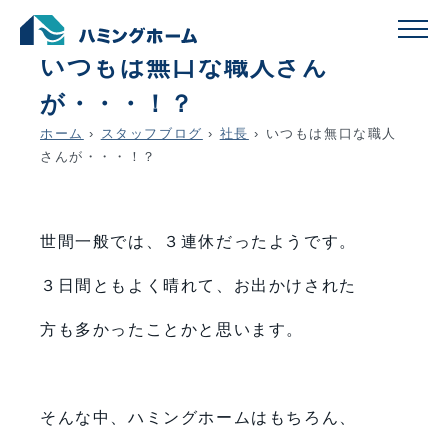
schedule
account_circle
2018.11.26
社長
いつもは無口な職人さん
が・・・！？
ホーム
›
スタッフブログ
›
社長
›
いつもは無口な職人
さんが・・・！？
世間一般では、３連休だったようです。
３日間ともよく晴れて、お出かけされた
方も多かったことかと思います。
そんな中、ハミングホームはもちろん、