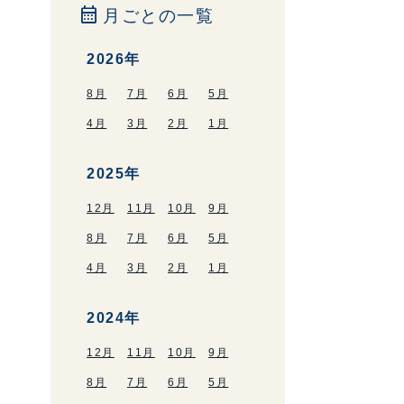
calendar_month
月ごとの一覧
2026年
8月
7月
6月
5月
4月
3月
2月
1月
2025年
12月
11月
10月
9月
8月
7月
6月
5月
4月
3月
2月
1月
2024年
12月
11月
10月
9月
8月
7月
6月
5月