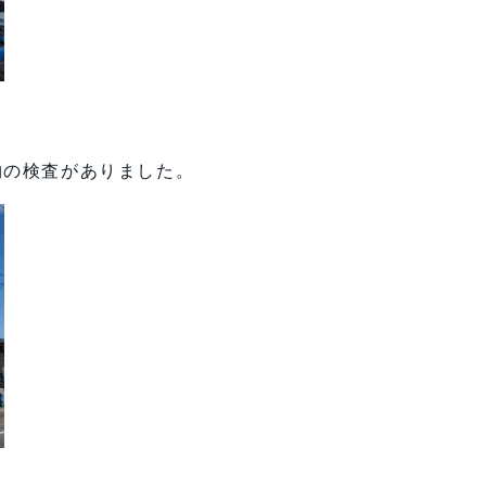
物の検査がありました。