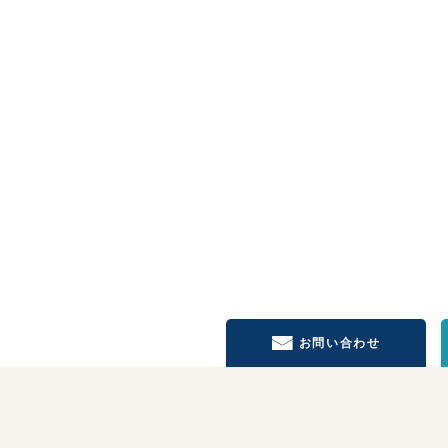
お問い合わせ