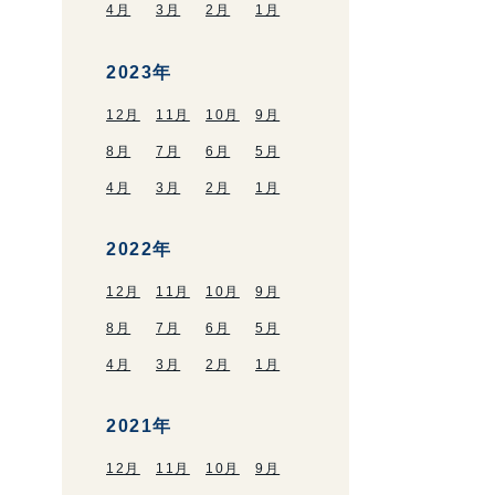
4月
3月
2月
1月
2023年
12月
11月
10月
9月
8月
7月
6月
5月
4月
3月
2月
1月
2022年
12月
11月
10月
9月
8月
7月
6月
5月
4月
3月
2月
1月
2021年
12月
11月
10月
9月