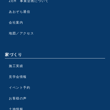
ZEH 事業企画について
あおぞら通信
会社案内
地図／アクセス
家づくり
施工実績
見学会情報
イベント予約
お客様の声
土地情報