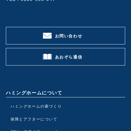
お問い合わせ
あおぞら通信
ハミングホームについて
ハミングホームの家づくり
保障とアフターについて