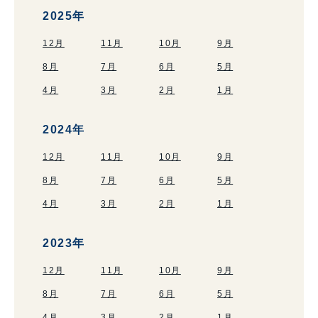
2025年
12月
11月
10月
9月
8月
7月
6月
5月
4月
3月
2月
1月
2024年
12月
11月
10月
9月
8月
7月
6月
5月
4月
3月
2月
1月
2023年
12月
11月
10月
9月
8月
7月
6月
5月
4月
3月
2月
1月