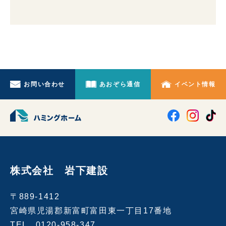
お問い合わせ
あおぞら通信
イベント情報
株式会社 岩下建設
〒889-1412
宮崎県児湯郡新富町富田東一丁目17番地
TEL .
0120-958-347