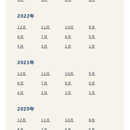
2022年
12月
11月
10月
9月
8月
7月
6月
5月
4月
3月
2月
1月
2021年
12月
11月
10月
9月
8月
7月
6月
5月
4月
3月
2月
1月
2020年
12月
11月
10月
9月
8月
7月
6月
5月