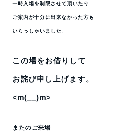
一時入場を制限させて頂いたり
ご案内が十分に出来なかった方も
いらっしゃいました。
この場をお借りして
お詫び申し上げます。
<m(__)m>
またのご来場