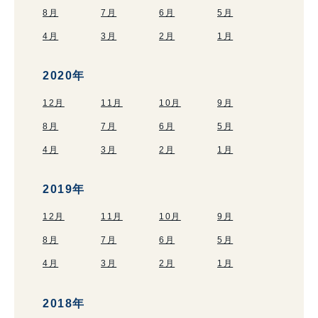
8月
7月
6月
5月
4月
3月
2月
1月
2020年
12月
11月
10月
9月
8月
7月
6月
5月
4月
3月
2月
1月
2019年
12月
11月
10月
9月
8月
7月
6月
5月
4月
3月
2月
1月
2018年