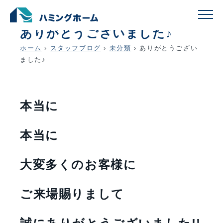
schedule
account_circle
2020.03.08
未分類
ありがとうございました♪
ホーム
›
スタッフブログ
›
未分類
›
ありがとうござい
ました♪
本当に
本当に
大変多くのお客様に
ご来場賜りまして