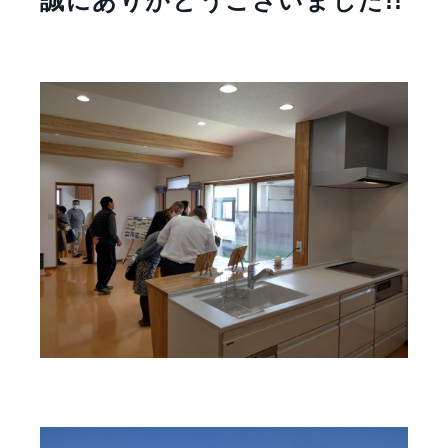
誠にありがとうございました!!