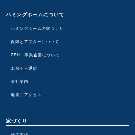
ハミングホームについて
ハミングホームの家づくり
保障とアフターについて
ZEH 事業企画について
あおぞら通信
会社案内
地図／アクセス
家づくり
施工実績