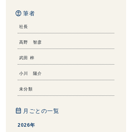
account_circle
筆者
社長
高野 智彦
武田 梓
小川 陽介
未分類
calendar_month
月ごとの一覧
2026年