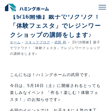
schedule
account_circle
2026.04.24
武田 梓
【5/16開催】親子でワクワク！
「体験フェスタ」でレジンワー
クショップの講師をします♪
ホーム
›
スタッフブログ
›
武田 梓
›
【5/16開催】親子
でワクワク！「体験フェスタ」でレジンワークショップ
の講師をします♪
こんにちは！ハミングホームの武田です。
今日は、5月16日（土）に開催されるとっても
楽しみなイベント 「作る！楽しむ！体験フェ
スタ！」のお知らせです♪
今回のイベントでは、お子さまに人気の木工