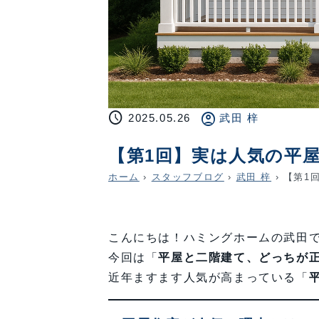
schedule
account_circle
2025.05.26
武田 梓
【第1回】実は人気の平
ホーム
›
スタッフブログ
›
武田 梓
›
【第1
こんにちは！ハミングホームの武田
今回は「
平屋と二階建て、どっちが
近年ますます人気が高まっている「