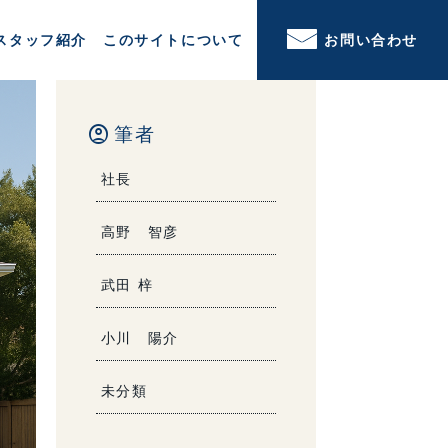
スタッフ紹介
このサイトについて
お問い合わせ
account_circle
筆者
社長
高野 智彦
武田 梓
小川 陽介
未分類