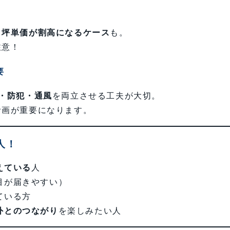
、
坪単価が割高になるケース
も。
注意！
要
・防犯・通風
を両立させる工夫が大切。
計画が重要になります。
人！
えている
人
目が届きやすい）
ている方
外とのつながり
を楽しみたい人