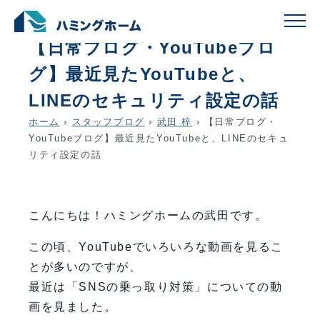
schedule
account_circle
2026.02.09
武田 梓
【日常ブログ・YouTubeブロ
グ】最近見たYouTubeと、
LINEのセキュリティ設定の話
ホーム
›
スタッフブログ
›
武田 梓
›
【日常ブログ・
YouTubeブログ】最近見たYouTubeと、LINEのセキュ
リティ設定の話
こんにちは！ハミングホームの武田です。
この頃、YouTubeでいろいろな動画を見るこ
とが多いのですが、
最近は「SNSの乗っ取り対策」についての動
画を見ました。