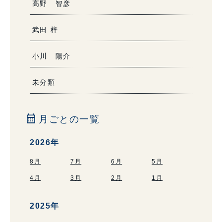
高野 智彦
武田 梓
小川 陽介
未分類
calendar_month
月ごとの一覧
2026年
8月
7月
6月
5月
4月
3月
2月
1月
2025年