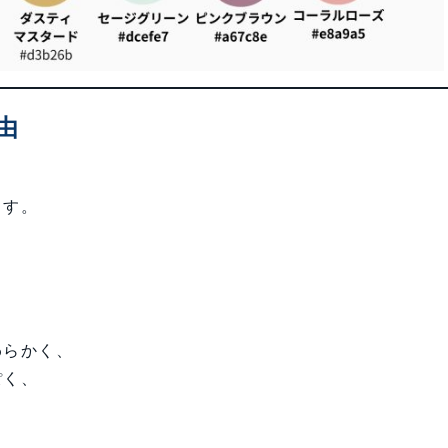
由
ます。
、
わらかく、
ぽく、
。