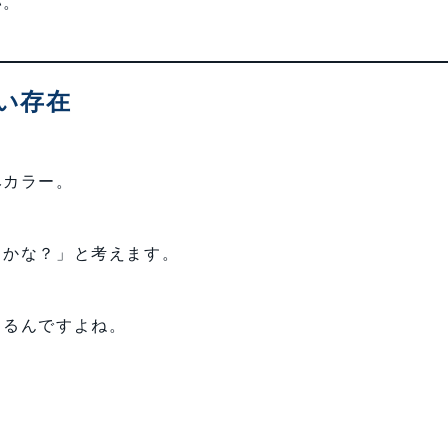
い。
い存在
みカラー。
るかな？」と考えます。
、
まるんですよね。