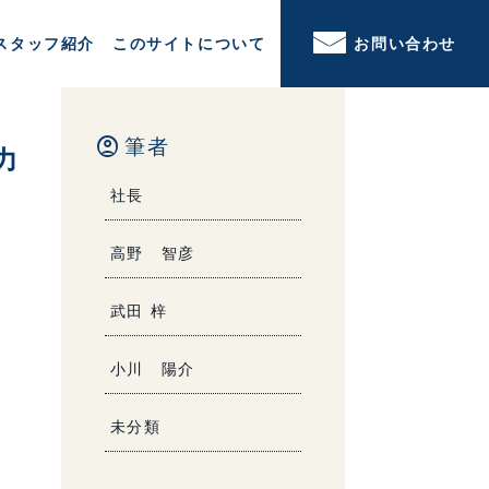
スタッフ紹介
このサイトについて
お問い合わせ
account_circle
筆者
力
社長
高野 智彦
武田 梓
小川 陽介
未分類