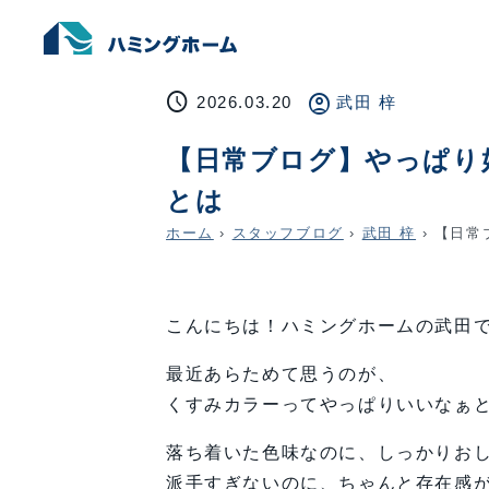
schedule
account_circle
2026.03.20
武田 梓
【日常ブログ】やっぱり
とは
ホーム
›
スタッフブログ
›
武田 梓
›
【日常
こんにちは！ハミングホームの武田
最近あらためて思うのが、
くすみカラーってやっぱりいいなぁ
落ち着いた色味なのに、しっかりお
派手すぎないのに、ちゃんと存在感