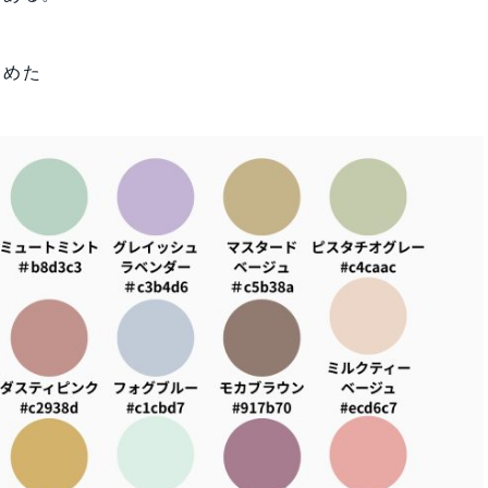
。
とめた