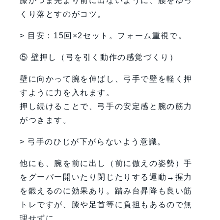
膝がつま先より前に出ないように、腰をゆっ
くり落とすのがコツ。
> 目安：15回×2セット。フォーム重視で。
⑤ 壁押し（弓を引く動作の感覚づくり）
壁に向かって腕を伸ばし、弓手で壁を軽く押
すように力を入れます。
押し続けることで、弓手の安定感と腕の筋力
がつきます。
> 弓手のひじが下がらないよう意識。
他にも、腕を前に出し（前に倣えの姿勢）手
をグーパー開いたり閉じたりする運動→握力
を鍛えるのに効果あり。踏み台昇降も良い筋
トレですが、膝や足首等に負担もあるので無
理せずに。