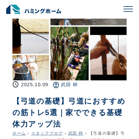
schedule
account_circle
2025.10.09
武田 梓
【弓道の基礎】弓道におすすめ
の筋トレ5選｜家でできる基礎
体力アップ法
ホーム
›
スタッフブログ
›
武田 梓
›
【弓道の基礎】弓