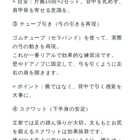
> 目安：片腕10回×2セット。背中を丸めず、
肩甲骨を寄せる意識を。
③ チューブ引き（弓の引きを再現）
ゴムチューブ（セラバンド）を使って、実際
の弓の動きを再現。
これが一番リアルで効果的な練習法です。
壁やドアノブに固定して、弓を引くように左
右の肩を開きます。
> ポイント：腕ではなく、背中で引く感覚を
大事に。
④ スクワット（下半身の安定）
立射では足の踏ん張りが大切。太ももとお尻
を鍛えるスクワットは効果抜群です。