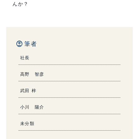
んか？
account_circle
筆者
社長
高野 智彦
武田 梓
小川 陽介
未分類