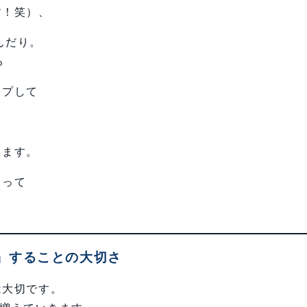
す！笑）、
んだり。
る
ップして
ります。
まって
」することの大切さ
は大切です。