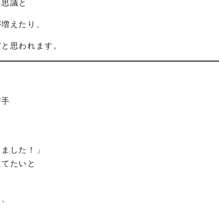
不思議と
が増えたり、
だと思われます。
苦手
きました！」
建てたいと
て、