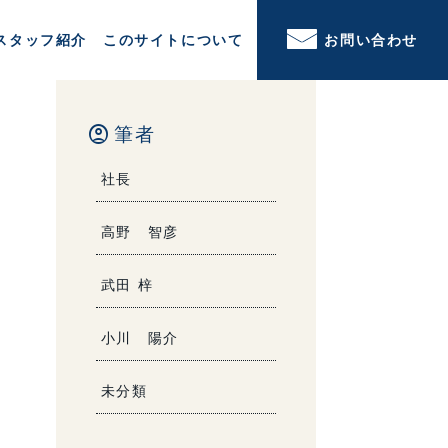
スタッフ紹介
このサイトについて
お問い合わせ
account_circle
筆者
社長
高野 智彦
武田 梓
小川 陽介
未分類