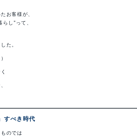
いたお客様が、
暮らし”って、
ました。
・）
なく
そ、
」すべき時代
るものでは