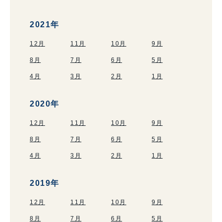
2021年
12月
11月
10月
9月
8月
7月
6月
5月
4月
3月
2月
1月
2020年
12月
11月
10月
9月
8月
7月
6月
5月
4月
3月
2月
1月
2019年
12月
11月
10月
9月
8月
7月
6月
5月