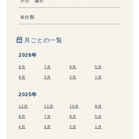
小川 陽介
未分類
calendar_month
月ごとの一覧
2026年
8月
7月
6月
5月
4月
3月
2月
1月
2025年
12月
11月
10月
9月
8月
7月
6月
5月
4月
3月
2月
1月