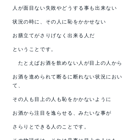
人が面目ない失敗やどうする事も出来ない
状況の時に、その人に恥をかかせない
お膳立てがさりげなく出来る人だ
ということです。
たとえばお酒を飲めない人が目上の人から
お酒を進められて断るに断れない状況におい
て、
その人も目上の人も恥をかかないように
お酒から注目を逸らせる、みたいな事が
さらりとできる人のことです。