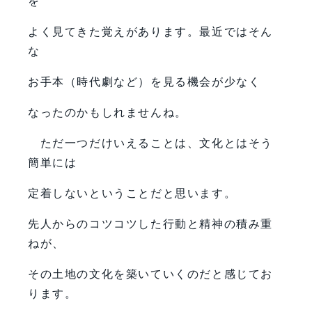
を
よく見てきた覚えがあります。最近ではそん
な
お手本（時代劇など）を見る機会が少なく
なったのかもしれませんね。
ただ一つだけいえることは、文化とはそう
簡単には
定着しないということだと思います。
先人からのコツコツした行動と精神の積み重
ねが、
その土地の文化を築いていくのだと感じてお
ります。