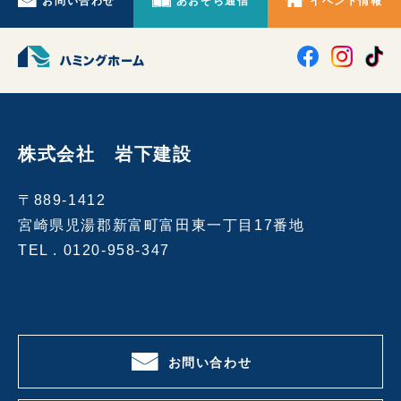
お問い合わせ
あおぞら通信
イベント情報
株式会社 岩下建設
〒889-1412
宮崎県児湯郡新富町富田東一丁目17番地
TEL .
0120-958-347
お問い合わせ