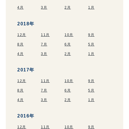
4月
3月
2月
1月
2018年
12月
11月
10月
9月
8月
7月
6月
5月
4月
3月
2月
1月
2017年
12月
11月
10月
9月
8月
7月
6月
5月
4月
3月
2月
1月
2016年
12月
11月
10月
9月