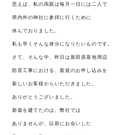
思えば、私の両親は毎月一日には二人で
県内外の神社に参拝に行くために
休んでおりました。
私も早くそんな身分になりたいものです。
さて、そんな中、昨日は新田原基地周辺
防音工事における、新規のお申し込みを
新しいお客様からいただきました。
ありがとうございました。
新築を建てたのは、弊社では
ありませんが、以前にお会いした