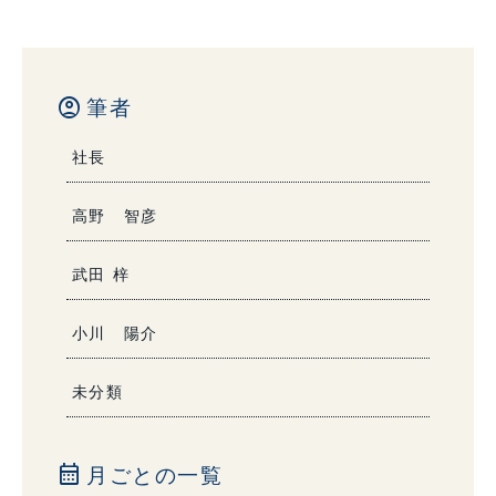
account_circle
筆者
社長
高野 智彦
武田 梓
小川 陽介
未分類
calendar_month
月ごとの一覧