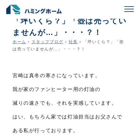
schedule
account_circle
2026.01.11
社長
「坪いくら？」「壺は売ってい
ませんが…」・・・？！
ホーム
›
スタッフブログ
›
社長
›
「坪いくら？」「壺
は売っていませんが…」・・・？！
宮崎は真冬の寒さになっています。
我が家のファンヒーター用の灯油の
減りの速さでも、それを実感しています。
はい、もちろん家では灯油担当はお父さんで
ある私が行っております。