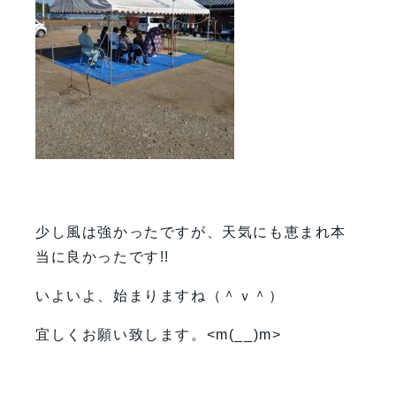
少し風は強かったですが、天気にも恵まれ本
当に良かったです!!
いよいよ、始まりますね（＾ｖ＾）
宜しくお願い致します。<m(__)m>