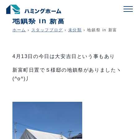
schedule
account_circle
2018.04.13
未分類
地鎮祭 in 新富
ホーム
›
スタッフブログ
›
未分類
›
地鎮祭 in 新富
4月13日の今日は大安吉日という事もあり
新富町日置でＳ様邸の地鎮祭がありましたヽ
(^o^)丿