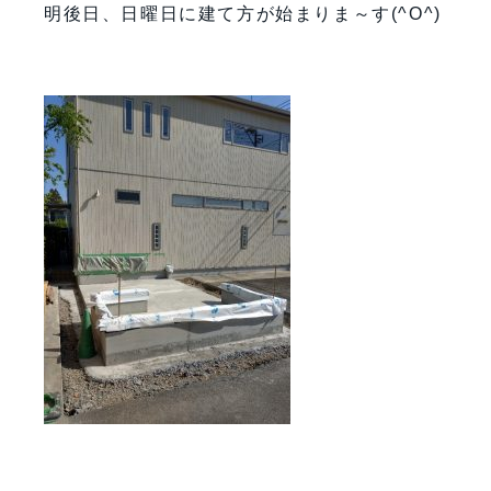
明後日、日曜日に建て方が始まりま～す(^O^)