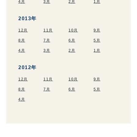
4月
3月
2月
1月
2013年
12月
11月
10月
9月
8月
7月
6月
5月
4月
3月
2月
1月
2012年
12月
11月
10月
9月
8月
7月
6月
5月
4月