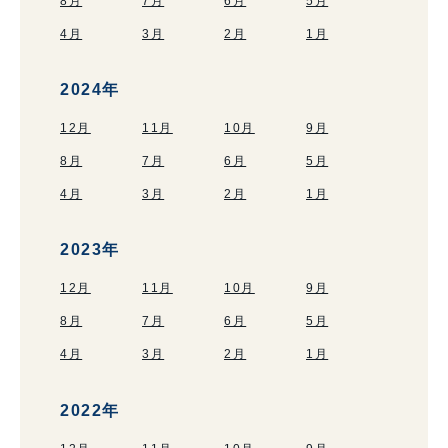
8月
7月
6月
5月
4月
3月
2月
1月
2024年
12月
11月
10月
9月
8月
7月
6月
5月
4月
3月
2月
1月
2023年
12月
11月
10月
9月
8月
7月
6月
5月
4月
3月
2月
1月
2022年