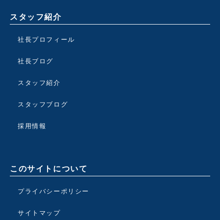
スタッフ紹介
社長プロフィール
社長ブログ
スタッフ紹介
スタッフブログ
採用情報
このサイトについて
プライバシーポリシー
サイトマップ