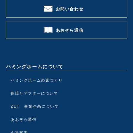
お問い合わせ
あおぞら通信
ハミングホームについて
ハミングホームの家づくり
保障とアフターについて
ZEH 事業企画について
あおぞら通信
会社案内