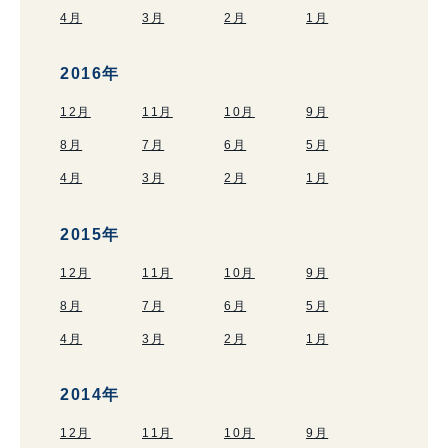
4月
3月
2月
1月
2016年
12月
11月
10月
9月
8月
7月
6月
5月
4月
3月
2月
1月
2015年
12月
11月
10月
9月
8月
7月
6月
5月
4月
3月
2月
1月
2014年
12月
11月
10月
9月