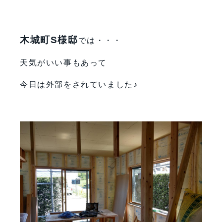
木城町S様邸
では・・・
天気がいい事もあって
今日は外部をされていました♪