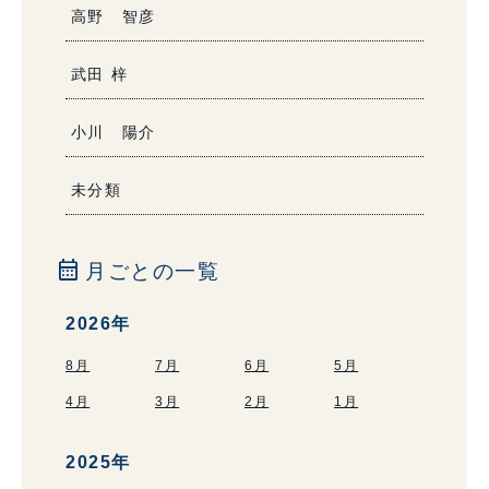
高野 智彦
武田 梓
小川 陽介
未分類
calendar_month
月ごとの一覧
2026年
8月
7月
6月
5月
4月
3月
2月
1月
2025年