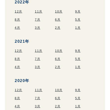
2022年
12月
11月
10月
9月
8月
7月
6月
5月
4月
3月
2月
1月
2021年
12月
11月
10月
9月
8月
7月
6月
5月
4月
3月
2月
1月
2020年
12月
11月
10月
9月
8月
7月
6月
5月
4月
3月
2月
1月