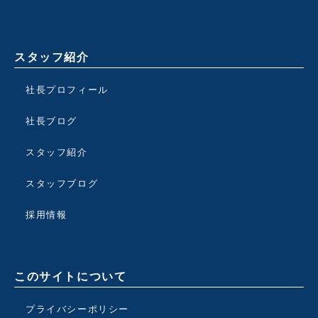
スタッフ紹介
社長プロフィール
社長ブログ
スタッフ紹介
スタッフブログ
採用情報
このサイトについて
プライバシーポリシー