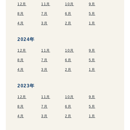
12月
11月
10月
9月
8月
7月
6月
5月
4月
3月
2月
1月
2024年
12月
11月
10月
9月
8月
7月
6月
5月
4月
3月
2月
1月
2023年
12月
11月
10月
9月
8月
7月
6月
5月
4月
3月
2月
1月