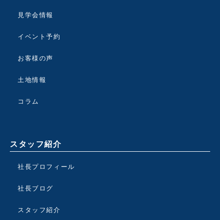
見学会情報
イベント予約
お客様の声
土地情報
コラム
スタッフ紹介
社長プロフィール
社長ブログ
スタッフ紹介