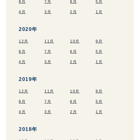
8月
7月
6月
5月
4月
3月
2月
1月
2020年
12月
11月
10月
9月
8月
7月
6月
5月
4月
3月
2月
1月
2019年
12月
11月
10月
9月
8月
7月
6月
5月
4月
3月
2月
1月
2018年