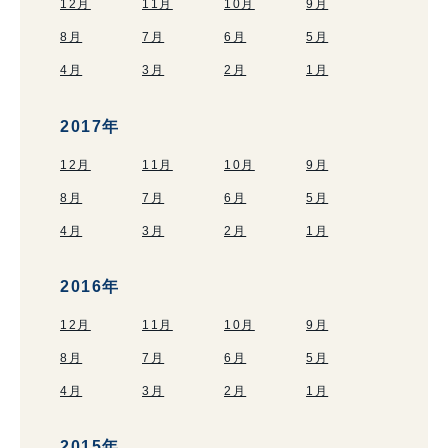
12月
11月
10月
9月
8月
7月
6月
5月
4月
3月
2月
1月
2017年
12月
11月
10月
9月
8月
7月
6月
5月
4月
3月
2月
1月
2016年
12月
11月
10月
9月
8月
7月
6月
5月
4月
3月
2月
1月
2015年