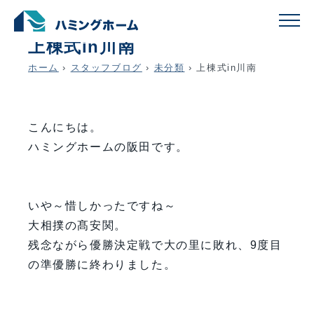
schedule
account_circle
2025.03.24
未分類
上棟式in川南
ホーム
›
スタッフブログ
›
未分類
›
上棟式in川南
こんにちは。
ハミングホームの阪田です。
いや～惜しかったですね～
大相撲の髙安関。
残念ながら優勝決定戦で大の里に敗れ、9度目
の準優勝に終わりました。