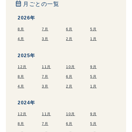
calendar_month
月ごとの一覧
2026年
8月
7月
6月
5月
4月
3月
2月
1月
2025年
12月
11月
10月
9月
8月
7月
6月
5月
4月
3月
2月
1月
2024年
12月
11月
10月
9月
8月
7月
6月
5月