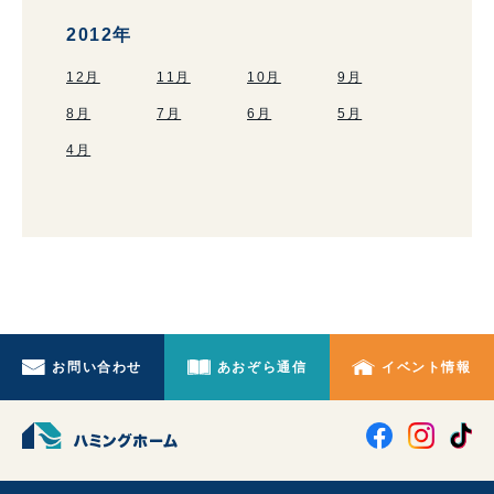
2012年
12月
11月
10月
9月
8月
7月
6月
5月
4月
お問い合わせ
あおぞら通信
イベント情報