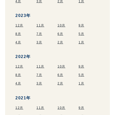
4月
3月
2月
1月
2023年
12月
11月
10月
9月
8月
7月
6月
5月
4月
3月
2月
1月
2022年
12月
11月
10月
9月
8月
7月
6月
5月
4月
3月
2月
1月
2021年
12月
11月
10月
9月