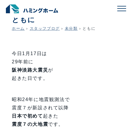
schedule
account_circle
2024.01.17
未分類
ともに
ホーム
›
スタッフブログ
›
未分類
›
ともに
今日1月17日は
29年前に
阪神淡路大震災
が
起きた日です。
昭和24年に地震観測法で
震度７が新設されて以降
日本で初めて
起きた
震度７の大地震
です。