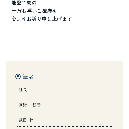
能登半島の
一日
も
早い
ご
復興
を
心よりお祈り申し上げます
account_circle
筆者
社長
高野 智彦
武田 梓