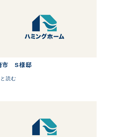
崎市 S様邸
っと読む