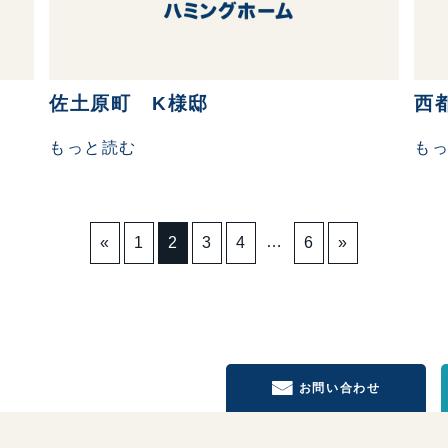
佐土原町 K様邸
西
もっと読む
も
…
«
1
2
3
4
6
»
お問い合わせ