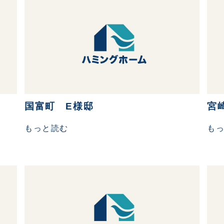
国富町 E様邸
宮
もっと読む
も