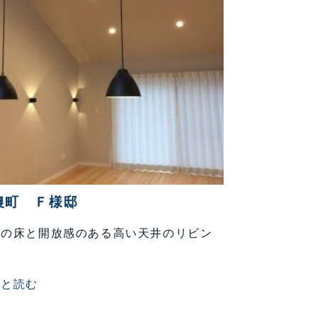
農町 Ｆ様邸
垢の床と開放感のある高い天井のリビン
っと読む