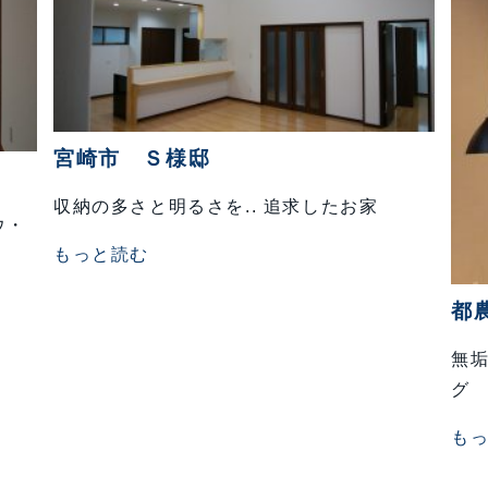
宮崎市 Ｓ様邸
収納の多さと明るさを.. 追求したお家
ウ・
もっと読む
都
無
グ
も