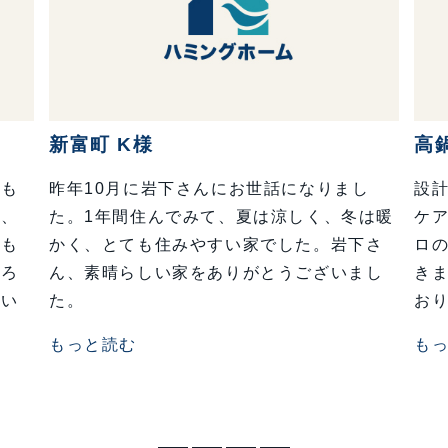
新富町 K様
高
ても
昨年10月に岩下さんにお世話になりまし
設
き、
た。1年間住んでみて、夏は涼しく、冬は暖
ケ
クも
かく、とても住みやすい家でした。岩下さ
ロ
ころ
ん、素晴らしい家をありがとうございまし
き
もい
た。
お
もっと読む
も