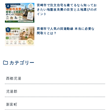
宮崎市で注文住宅を建てるなら知ってお
きたい地盤改良費の目安と土地選びのポ
イント
西都市で人気の回遊動線 本当に必要な
間取りとは？
folder
カテゴリー
西都児湯
児湯郡
新富町