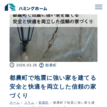
schedule
account_circle
2026.03.26
都農町
都農町で地震に強い家を建てる
安全と快適を両立した信頼の家
づくり
ホーム
›
コラム
›
都農町
›
都農町で地震に強い家を建