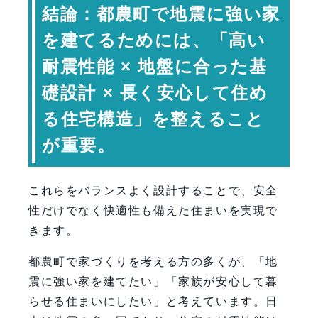
快適性と耐震性を両立する住宅設計
結論：都農町で地震に強い家
地震に強い住宅の設計要素
を建てるためには、「高い
都農町で安心して暮らすための家づく
耐震性能 × 地盤に合った基
り
専門家コメント
礎設計 × 長く安心して住め
まとめ：安心して暮らせる耐震住宅
る住宅構造」を整えること
FAQ（よくある質問）
が重要。
【会社情報・お問い合わせ】
これらをバランスよく設計することで、安全
性だけでなく快適性も備えた住まいを実現で
きます。
都農町で家づくりを考える方の多くが、「地
震に強い家を建てたい」「家族が安心して暮
らせる住まいにしたい」と考えています。日