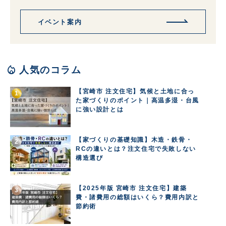
イベント案内
local_fire_department
人気のコラム
【宮崎市 注文住宅】気候と土地に合っ
た家づくりのポイント｜高温多湿・台風
に強い設計とは
【家づくりの基礎知識】木造・鉄骨・
RCの違いとは？注文住宅で失敗しない
構造選び
【2025年版 宮崎市 注文住宅】建築
費・諸費用の総額はいくら？費用内訳と
節約術