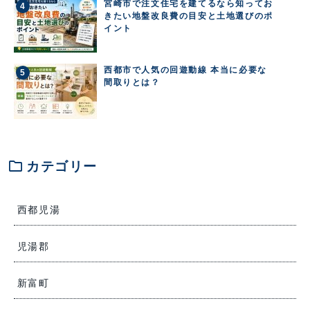
宮崎市で注文住宅を建てるなら知ってお
きたい地盤改良費の目安と土地選びのポ
イント
西都市で人気の回遊動線 本当に必要な
間取りとは？
folder
カテゴリー
西都児湯
児湯郡
新富町