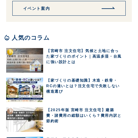
イベント案内
local_fire_department
人気のコラム
【宮崎市 注文住宅】気候と土地に合っ
た家づくりのポイント｜高温多湿・台風
に強い設計とは
【家づくりの基礎知識】木造・鉄骨・
RCの違いとは？注文住宅で失敗しない
構造選び
【2025年版 宮崎市 注文住宅】建築
費・諸費用の総額はいくら？費用内訳と
節約術