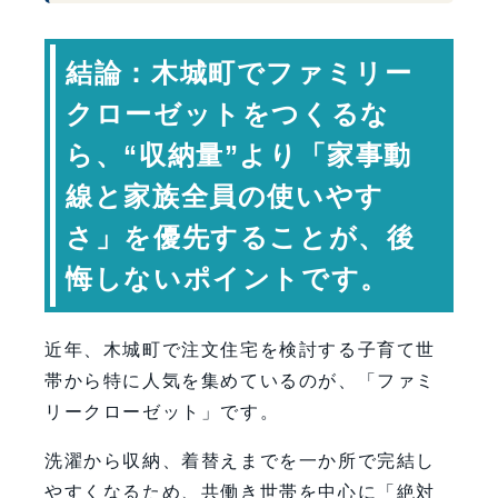
ファミリークローゼット最大のメリッ
トは「洗濯動線」
結論：木城町でファミリー
「家族全員分」が逆に使いにくくなる
クローゼットをつくるな
ことも
ら、“収納量”より「家事動
通路幅が使いやすさを左右する
線と家族全員の使いやす
個室収納をゼロにしない方が暮らしや
すい
さ」を優先することが、後
湿気対策は木城町でも重要
悔しないポイントです。
ファミリークローゼット計画で
重要なポイント
近年、木城町で注文住宅を検討する子育て世
「ウォークスルー型」は便利？
帯から特に人気を集めているのが、「ファミ
将来まで考えるなら「可変性」が重要
リークローゼット」です。
専門家コメント
洗濯から収納、着替えまでを一か所で完結し
まとめ：木城町で後悔しないファミリ
やすくなるため、共働き世帯を中心に「絶対
ークローゼットを考える