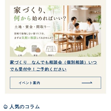
家づくり なんでも相談会（個別相談）いつ
でも受付中！ご予約ください
イベント案内
local_fire_department
人気のコラム