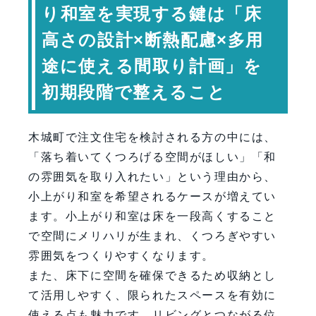
り和室を実現する鍵は「床
床下収納を活用する工夫
高さの設計×断熱配慮×多用
収納計画のポイント
将来の変化にも対応できる設計
途に使える間取り計画」を
専門家コメント
初期段階で整えること
まとめ：木城町で心地よい和の空間を
つくるために
木城町で注文住宅を検討される方の中には、
FAQ（よくある質問）
「落ち着いてくつろげる空間がほしい」「和
【会社情報・お問い合わせ】
の雰囲気を取り入れたい」という理由から、
小上がり和室を希望されるケースが増えてい
ます。小上がり和室は床を一段高くすること
で空間にメリハリが生まれ、くつろぎやすい
雰囲気をつくりやすくなります。
また、床下に空間を確保できるため収納とし
て活用しやすく、限られたスペースを有効に
使える点も魅力です。リビングとつながる位