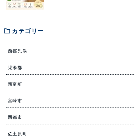
folder
カテゴリー
西都児湯
児湯郡
新富町
宮崎市
西都市
佐土原町