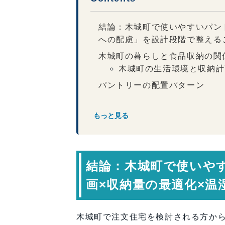
結論：木城町で使いやすいパン
への配慮」を設計段階で整える
木城町の暮らしと食品収納の関
木城町の生活環境と収納計
パントリーの配置パターン
必要な収納量の考え方
収納量の目安
もっと見る
温湿度への配慮
整理しやすい収納構成
収納計画のポイント
結論：木城町で使いや
将来の変化にも対応できる設計
画×収納量の最適化×
専門家コメント
まとめ：木城町で使いやすい食
木城町で注文住宅を検討される方か