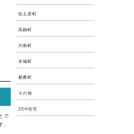
佐土原町
高鍋町
川南町
木城町
都農町
その他
ZEH住宅
とで
す。