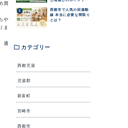
め買
西都市で人気の回遊動
線 本当に必要な間取り
ちや
とは？
りま
。適
folder
カテゴリー
西都児湯
児湯郡
新富町
宮崎市
西都市