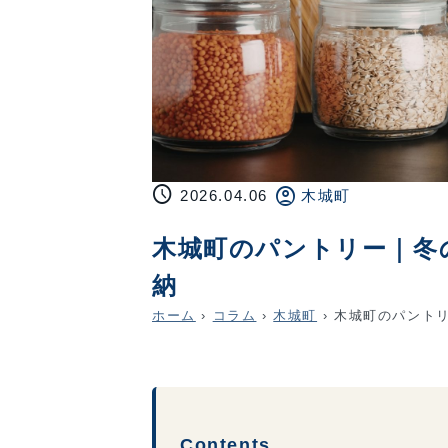
schedule
account_circle
2026.04.06
木城町
木城町のパントリー｜冬
納
ホーム
›
コラム
›
木城町
›
木城町のパントリ
Contents