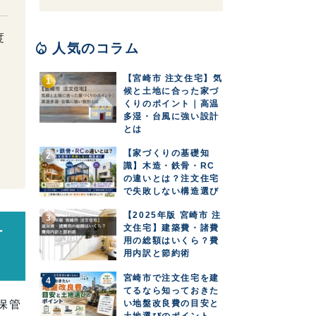
度
local_fire_department
人気のコラム
【宮崎市 注文住宅】気
候と土地に合った家づ
くりのポイント｜高温
多湿・台風に強い設計
とは
【家づくりの基礎知
識】木造・鉄骨・RC
の違いとは？注文住宅
で失敗しない構造選び
【2025年版 宮崎市 注
文住宅】建築費・諸費
計
用の総額はいくら？費
用内訳と節約術
と
宮崎市で注文住宅を建
てるなら知っておきた
い地盤改良費の目安と
保管
土地選びのポイント