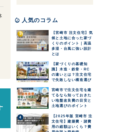
体
local_fire_department
人気のコラム
【宮崎市 注文住宅】気
候と土地に合った家づ
くりのポイント｜高温
多湿・台風に強い設計
とは
【家づくりの基礎知
識】木造・鉄骨・RC
の違いとは？注文住宅
で失敗しない構造選び
宮崎市で注文住宅を建
てるなら知っておきた
く
い地盤改良費の目安と
土地選びのポイント
す
【2025年版 宮崎市 注
文住宅】建築費・諸費
用の総額はいくら？費
用内訳と節約術