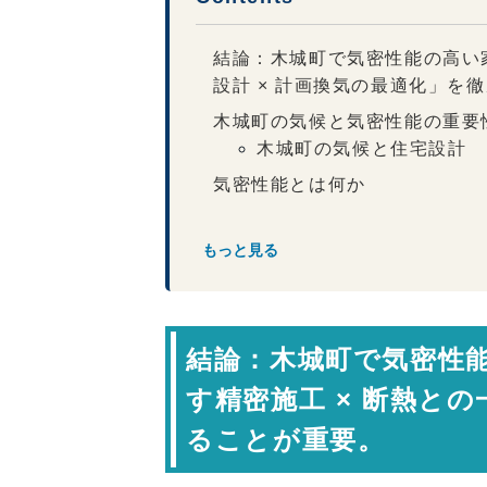
結論：木城町で気密性能の高い
設計 × 計画換気の最適化」を
木城町の気候と気密性能の重要
木城町の気候と住宅設計
気密性能とは何か
温度ムラをなくす効果
もっと見る
断熱性能との関係
気密施工のポイント
気密性能を高める施工要素
結論：木城町で気密性
計画換気とのバランス
専門家コメント
す精密施工 × 断熱との
まとめ：木城町で実現する高気
ることが重要。
FAQ（よくある質問）