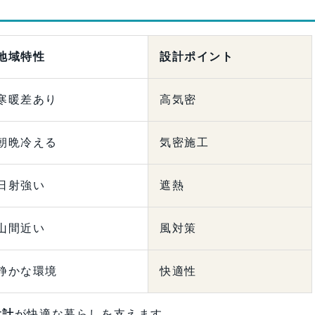
地域特性
設計ポイント
寒暖差あり
高気密
朝晩冷える
気密施工
日射強い
遮熱
山間近い
風対策
静かな環境
快適性
設計
が快適な暮らしを支えます。