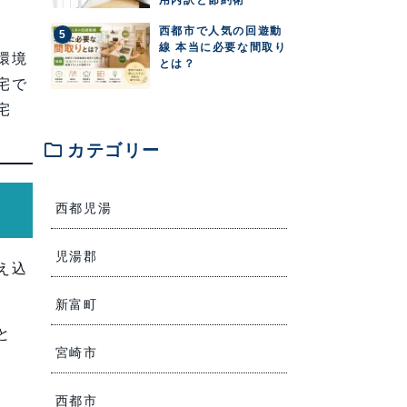
西都市で人気の回遊動
線 本当に必要な間取り
環境
とは？
宅で
宅
folder
カテゴリー
西都児湯
児湯郡
え込
新富町
と
宮崎市
西都市