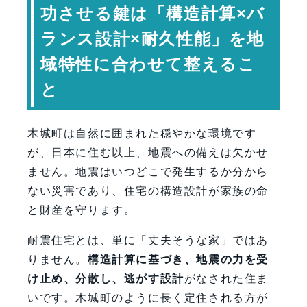
功させる鍵は「構造計算×バ
専門家コメント
ランス設計×耐久性能」を地
まとめ：木城町で地震に強い家を建て
るために
域特性に合わせて整えるこ
FAQ（よくある質問）
と
【会社情報・お問い合わせ】
木城町は自然に囲まれた穏やかな環境です
が、日本に住む以上、地震への備えは欠かせ
ません。地震はいつどこで発生するか分から
ない災害であり、住宅の構造設計が家族の命
と財産を守ります。
耐震住宅とは、単に「丈夫そうな家」ではあ
りません。
構造計算に基づき、地震の力を受
け止め、分散し、逃がす設計
がなされた住ま
いです。木城町のように長く定住される方が