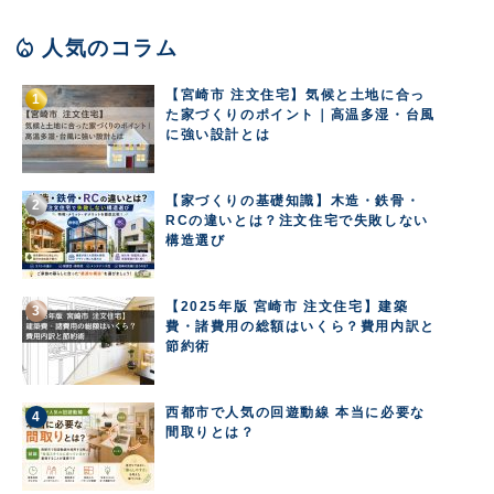
local_fire_department
人気のコラム
【宮崎市 注文住宅】気候と土地に合っ
た家づくりのポイント｜高温多湿・台風
に強い設計とは
【家づくりの基礎知識】木造・鉄骨・
RCの違いとは？注文住宅で失敗しない
構造選び
【2025年版 宮崎市 注文住宅】建築
費・諸費用の総額はいくら？費用内訳と
節約術
西都市で人気の回遊動線 本当に必要な
間取りとは？