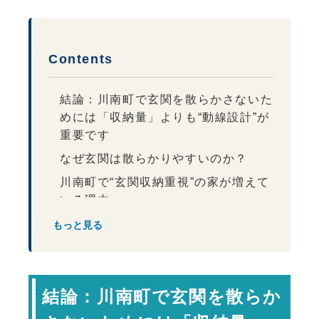
Contents
結論：川南町で玄関を散らかさないた
めには「収納量」よりも“動線設計”が
重要です
なぜ玄関は散らかりやすいのか？
川南町で“玄関収納重視”の家が増えて
いる理由
川南町で玄関収納が重要視され
もっと見る
る理由
散らからない玄関づくりで重要なポイ
ント
結論：川南町で玄関を散らか
収納は“量”より“配置”が重要
“見せる収納”と“隠す収納”を分け