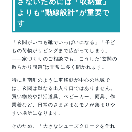
さないためには「収納量」
る
よりも“動線設計”が重要で
土間収納を広くしすぎない
す
最近人気の玄関動線とは？
散らかりにくい玄関の特徴
「玄関がいつも靴でいっぱいになる」「子ど
玄関づくりで後悔しやすいポイント
もの荷物がリビングまで広がってしまう」
川南町で玄関計画を考える際に大切な
——家づくりのご相談でも、こうした“玄関の
こと
散らかり問題”は非常に多く聞かれます。
家族の持ち物を整理する
“帰宅後の5分”を具体的に想像す
特に川南町のように車移動が中心の地域で
る
は、玄関は単なる出入り口ではありません。
専門家コメント
買い物袋や部活道具、ベビーカー、雨具、作
一級建築士 岩下政人（ハミング
業着など、日常のさまざまなモノが集まりや
ホーム 代表取締役）
すい場所になります。
まとめ：川南町で“散らからない玄
そのため、「大きなシューズクロークを作れ
関”をつくるために