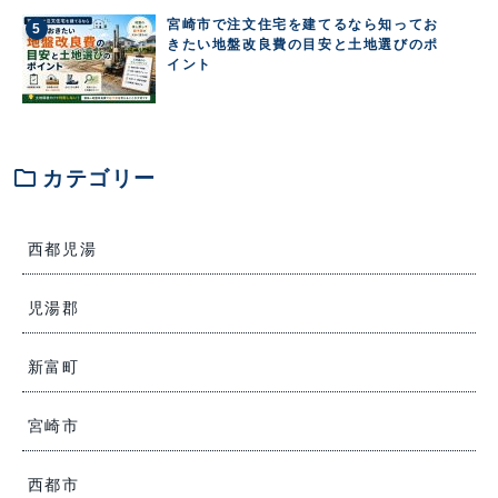
宮崎市で注文住宅を建てるなら知ってお
きたい地盤改良費の目安と土地選びのポ
イント
folder
カテゴリー
西都児湯
児湯郡
新富町
宮崎市
西都市