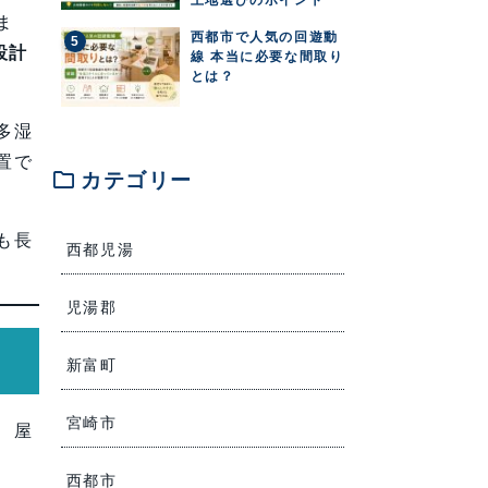
ま
西都市で人気の回遊動
設計
線 本当に必要な間取り
とは？
多湿
置で
folder
カテゴリー
も長
西都児湯
児湯郡
新富町
宮崎市
、屋
西都市