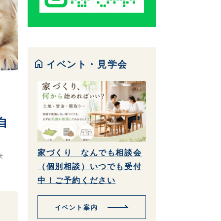
home
イベント・見学会
自
家づくり なんでも相談会
夫
（個別相談）いつでも受付
中！ご予約ください
イベント案内