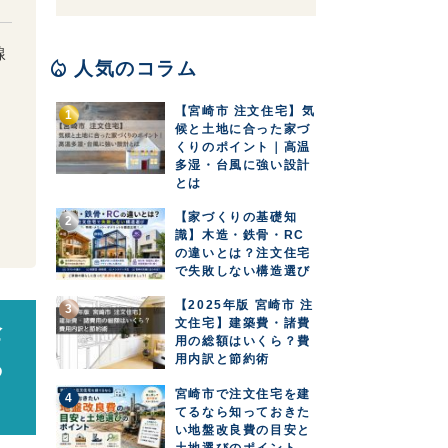
線
local_fire_department
人気のコラム
【宮崎市 注文住宅】気
候と土地に合った家づ
くりのポイント｜高温
多湿・台風に強い設計
とは
【家づくりの基礎知
識】木造・鉄骨・RC
の違いとは？注文住宅
で失敗しない構造選び
【2025年版 宮崎市 注
文住宅】建築費・諸費
全
用の総額はいくら？費
用内訳と節約術
る
宮崎市で注文住宅を建
てるなら知っておきた
い地盤改良費の目安と
土地選びのポイント