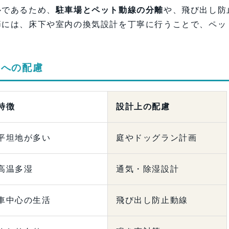
ルであるため、
駐車場とペット動線の分離
や、飛び出し防
節には、床下や室内の換気設計を丁寧に行うことで、ペッ
宅への配慮
特徴
設計上の配慮
平坦地が多い
庭やドッグラン計画
高温多湿
通気・除湿設計
車中心の生活
飛び出し防止動線