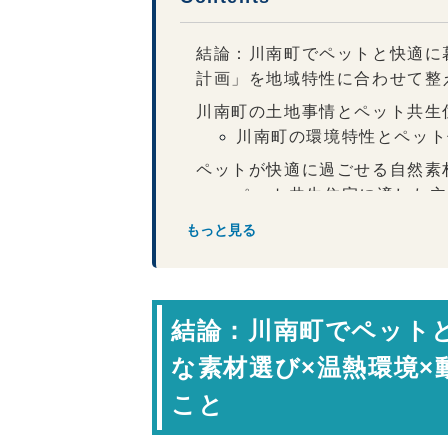
結論：川南町でペットと快適に
計画」を地域特性に合わせて整
川南町の土地事情とペット共生
川南町の環境特性とペット
ペットが快適に過ごせる自然素
ペット共生住宅に適した主
間取りの工夫でストレスを減ら
もっと見る
温熱環境と空気環境の重要性
設計から施工まで一貫体制の安
結論：川南町でペット
専門家コメント
まとめ：川南町でペットと心地
な素材選び×温熱環境
FAQ（よくある質問）
こと
【会社情報・お問い合わせ】