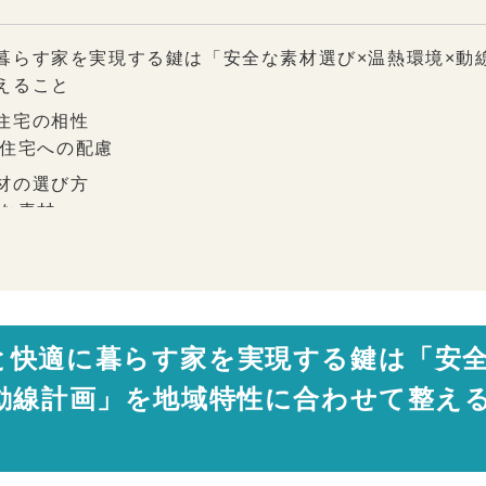
暮らす家を実現する鍵は「安全な素材選び×温熱環境×動
えること
住宅の相性
住宅への配慮
材の選び方
な素材
す
心感
と快適に暮らす家を実現する鍵は「安
よく暮らすために
×動線計画」を地域特性に合わせて整え