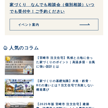
家づくり なんでも相談会（個別相談）いつ
でも受付中！ご予約ください
イベント案内
local_fire_department
人気のコラム
【宮崎市 注文住宅】気候と土地に合っ
た家づくりのポイント｜高温多湿・台風
に強い設計とは
【家づくりの基礎知識】木造・鉄骨・
RCの違いとは？注文住宅で失敗しない
構造選び
【2025年版 宮崎市 注文住宅】建築