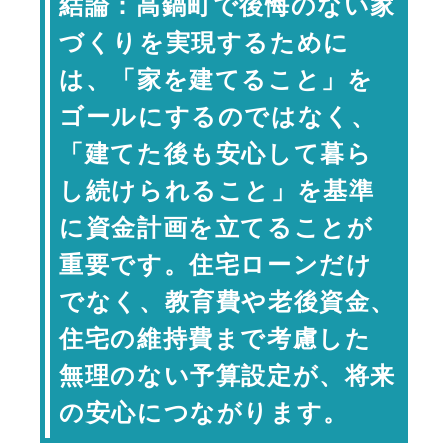
結論：高鍋町で後悔のない家
「借りられる金額」と「返せる金額」
づくりを実現するために
は違う
は、「家を建てること」を
高鍋町で家づくりをする際に必要な費
用を知る
ゴールにするのではなく、
家づくりに必要な主な費用
「建てた後も安心して暮ら
将来必要になるお金も考慮することが
し続けられること」を基準
大切
共働き世帯だからこそ余裕を持った計
に資金計画を立てることが
画を
重要です。住宅ローンだけ
資金相談を早めに行うことで失敗を防
でなく、教育費や老後資金、
ぎやすくなる
住宅の維持費まで考慮した
住宅会社と一緒に資金計画を考えるメ
リット
無理のない予算設定が、将来
将来を見据えた安心予算の考え
の安心につながります。
方
専門家コメント