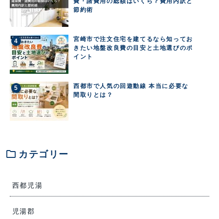
費・諸費用の総額はいくら？費用内訳と
節約術
宮崎市で注文住宅を建てるなら知ってお
きたい地盤改良費の目安と土地選びのポ
イント
西都市で人気の回遊動線 本当に必要な
間取りとは？
folder
カテゴリー
西都児湯
児湯郡