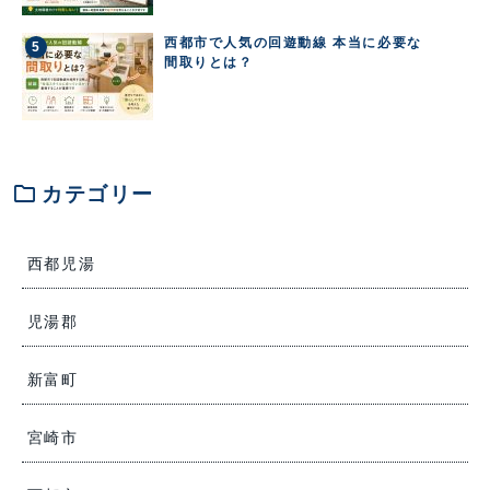
西都市で人気の回遊動線 本当に必要な
間取りとは？
folder
カテゴリー
西都児湯
児湯郡
新富町
宮崎市