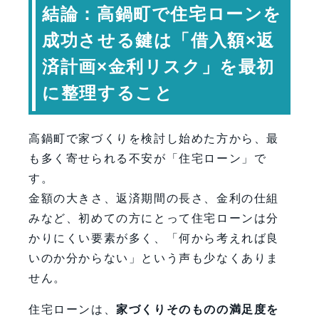
結論：高鍋町で住宅ローンを
金利タイプの違いとリスク対策
金利タイプ別の特徴比較
成功させる鍵は「借入額×返
住宅ローンは「借りる前」の相談が重
済計画×金利リスク」を最初
要
に整理すること
専門家コメント
まとめ：高鍋町で後悔しない住宅ロー
高鍋町で家づくりを検討し始めた方から、最
ン計画のために
も多く寄せられる不安が「住宅ローン」で
FAQ（よくある質問）
す。
【会社情報・お問い合わせ】
金額の大きさ、返済期間の長さ、金利の仕組
みなど、初めての方にとって住宅ローンは分
かりにくい要素が多く、「何から考えれば良
いのか分からない」という声も少なくありま
せん。
住宅ローンは、
家づくりそのものの満足度を