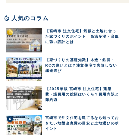
local_fire_department
人気のコラム
【宮崎市 注文住宅】気候と土地に合っ
た家づくりのポイント｜高温多湿・台風
に強い設計とは
【家づくりの基礎知識】木造・鉄骨・
RCの違いとは？注文住宅で失敗しない
構造選び
【2025年版 宮崎市 注文住宅】建築
費・諸費用の総額はいくら？費用内訳と
節約術
宮崎市で注文住宅を建てるなら知ってお
きたい地盤改良費の目安と土地選びのポ
イント