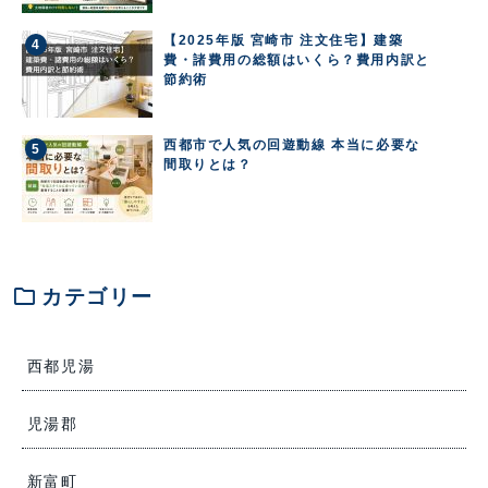
【2025年版 宮崎市 注文住宅】建築
費・諸費用の総額はいくら？費用内訳と
節約術
西都市で人気の回遊動線 本当に必要な
間取りとは？
folder
カテゴリー
西都児湯
児湯郡
新富町