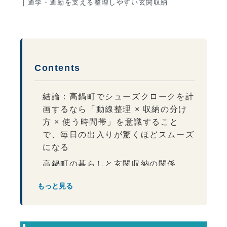
｜通学・通勤を支える整理しやすい玄関収納
Contents
結論：高鍋町でシューズクロークを計
画するなら「動線整理 × 収納の分け
方 × 使う時間帯」を意識すること
で、毎日の出入りが驚くほどスムーズ
になる
高鍋町の暮らしと玄関収納の関係
高鍋町の生活特性とシューズク
もっと見る
ロークの役割
シューズクロークは「靴の数」だけで
考えない