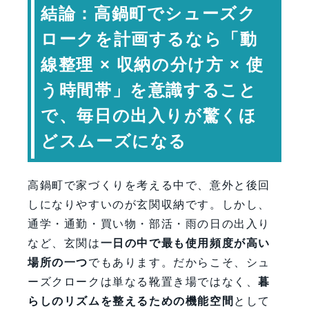
結論：高鍋町でシューズク
通学・通勤動線を整える収納配置
収納は「見える」「見えない」を分け
ロークを計画するなら「動
る
線整理 × 収納の分け方 × 使
湿気対策と掃除のしやすさも重要
う時間帯」を意識すること
将来の変化に対応できる可変性
で、毎日の出入りが驚くほ
シューズクロークと家事効率の関係
シューズクローク計画で確認し
どスムーズになる
たい設計視点
専門家コメント
高鍋町で家づくりを考える中で、意外と後回
まとめ：高鍋町で“使われ続ける玄関
しになりやすいのが玄関収納です。しかし、
収納”をつくる
通学・通勤・買い物・部活・雨の日の出入り
FAQ（よくある質問）
など、玄関は
一日の中で最も使用頻度が高い
場所の一つ
でもあります。だからこそ、シュ
【会社情報・お問い合わせ】
ーズクロークは単なる靴置き場ではなく、
暮
らしのリズムを整えるための機能空間
として