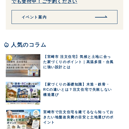
でも受付中！ご予約ください
イベント案内
local_fire_department
人気のコラム
【宮崎市 注文住宅】気候と土地に合っ
た家づくりのポイント｜高温多湿・台風
に強い設計とは
【家づくりの基礎知識】木造・鉄骨・
RCの違いとは？注文住宅で失敗しない
構造選び
宮崎市で注文住宅を建てるなら知ってお
きたい地盤改良費の目安と土地選びのポ
イント