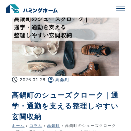
schedule
account_circle
2026.01.28
高鍋町
高鍋町のシューズクローク｜通
学・通勤を支える整理しやすい
玄関収納
ホーム
›
コラム
›
高鍋町
›
高鍋町のシューズクローク