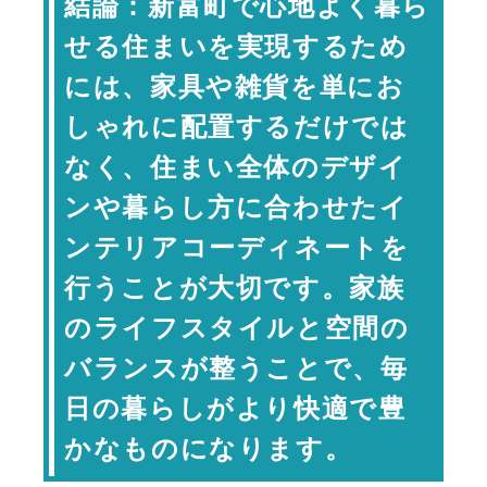
結論：新富町で心地よく暮ら
新富町の住環境とインテリアの関係
せる住まいを実現するため
新富町の住環境とインテリア計
画
には、家具や雑貨を単にお
色の統一感が空間の印象を決める
しゃれに配置するだけでは
家具選びは見た目よりも暮らしやすさ
なく、住まい全体のデザイ
が大切
ンや暮らし方に合わせたイ
照明計画で空間の心地良さは大きく変
わる
ンテリアコーディネートを
収納計画もインテリアの一部として考
行うことが大切です。家族
える
のライフスタイルと空間の
心地良い空間づくりのポイント
バランスが整うことで、毎
暮らしに合ったスタイル選びが満足度
を高める
日の暮らしがより快適で豊
インテリアは住み始めてからも育てて
かなものになります。
いける