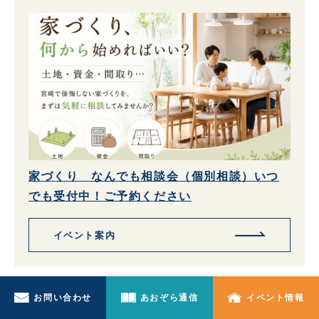
家づくり なんでも相談会（個別相談）いつ
でも受付中！ご予約ください
イベント案内
お問い合わせ
あおぞら通信
イベント情報
local_fire_department
人気のコラム