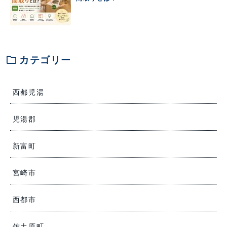
folder
カテゴリー
西都児湯
児湯郡
新富町
宮崎市
西都市
佐土原町