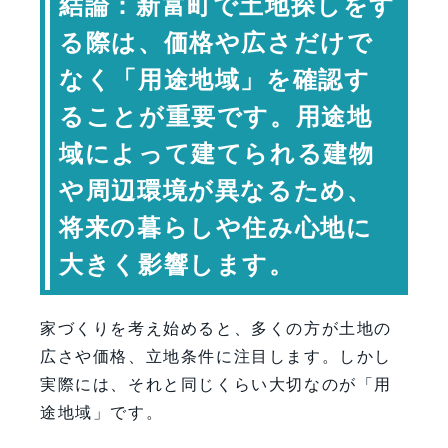
結論：新富町で土地探しをす
主な用途地域の特徴
新富町で土地探しをする際のポイント
る際は、価格や広さだけで
用途地域だけでは分からないこともあ
なく「用途地域」を確認す
る
ることが重要です。用途地
建ぺい率と容積率も合わせて確認しよ
域によって建てられる建物
う
土地探しで確認したいポイント
や周辺環境が異なるため、
将来の街並みも想像して土地を選ぶ
将来の暮らしや住み心地に
専門家コメント
大きく影響します。
まとめ：新富町で後悔しない土地探し
をするために
家づくりを考え始めると、多くの方が土地の
FAQ
広さや価格、立地条件に注目します。しかし
【会社情報・お問い合わせ】
実際には、それと同じくらい大切なのが「用
途地域」です。