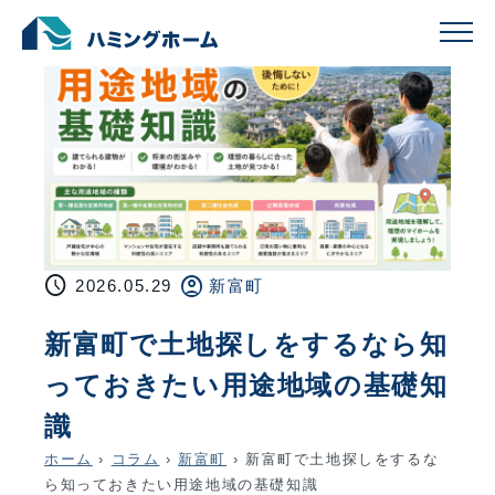
schedule
account_circle
2026.05.29
新富町
新富町で土地探しをするなら知
っておきたい用途地域の基礎知
識
ホーム
›
コラム
›
新富町
›
新富町で土地探しをするな
ら知っておきたい用途地域の基礎知識