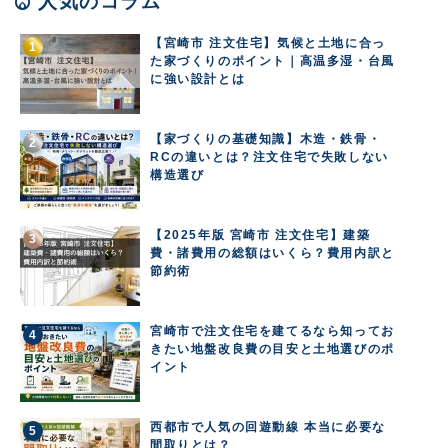
local_fire_department
人気のコラム
【宮崎市 注文住宅】気候と土地に合っ
た家づくりのポイント｜高温多湿・台風
に強い設計とは
【家づくりの基礎知識】木造・鉄骨・
RCの違いとは？注文住宅で失敗しない
構造選び
【2025年版 宮崎市 注文住宅】建築
費・諸費用の総額はいくら？費用内訳と
節約術
宮崎市で注文住宅を建てるなら知ってお
きたい地盤改良費の目安と土地選びのポ
イント
西都市で人気の回遊動線 本当に必要な
間取りとは？